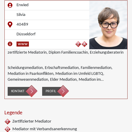
Erwied
Silvia
40489
Düsseldorf
zertifizierte Mediatorin, Diplom Familiencoachin, Erziehungsberaterin
Scheidungsmediation, Erbschaftsmediation, Familienmediation,
Mediation in Paarkonflikten, Mediation im Umfeld LGBTQ,
Gemeinwesenmediation, Elder Mediation, Mediation im
Gesundheitswesen, Mediation im Bereich Integration und Inklusion,
Innerbetriebliche Mediation, Interkulturelle Mediation, Mediation von
KONTAKT
PROFIL
Generationskonflikten, Mediation im öffentlichen Bereich, Mediation
bei Team- und Gruppenkonflikten, Mediation von
Unternehmensnachfolgen, Nachbarschaftsmediation, Schulmediation
Legende
Zertifizierter Mediator
Mediator mit Verbandsanerkennung