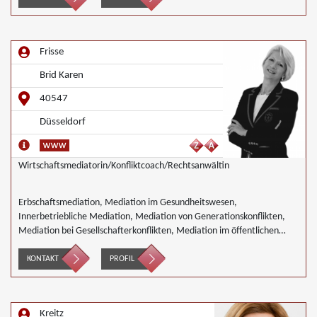
Frisse
Brid Karen
40547
Düsseldorf
Wirtschaftsmediatorin/Konfliktcoach/Rechtsanwältin
Erbschaftsmediation, Mediation im Gesundheitswesen,
Innerbetriebliche Mediation, Mediation von Generationskonflikten,
Mediation bei Gesellschafterkonflikten, Mediation im öffentlichen
Bereich, Mediation bei Team- und Gruppenkonflikten, Mediation von
Unternehmensnachfolgen, Mediation in der Wohnungswirtschaft,
KONTAKT
PROFIL
Nachbarschaftsmediation, Wirtschaftsmediation
Kreitz