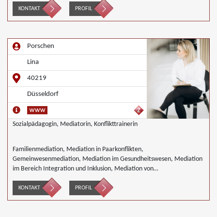
KONTAKT
PROFIL
Porschen
Lina
40219
Düsseldorf
Sozialpädagogin, Mediatorin, Konflikttrainerin
Familienmediation, Mediation in Paarkonflikten,
Gemeinwesenmediation, Mediation im Gesundheitswesen, Mediation
im Bereich Integration und Inklusion, Mediation von
Generationskonflikten, Mediation bei Gesellschafterkonflikten,
Mediation im öffentlichen Bereich, Mediation bei Team- und
KONTAKT
PROFIL
Gruppenkonflikten, Mediation in der Wohnungswirtschaft,
Nachbarschaftsmediation, Schulmediation, Begleiteter Umgang