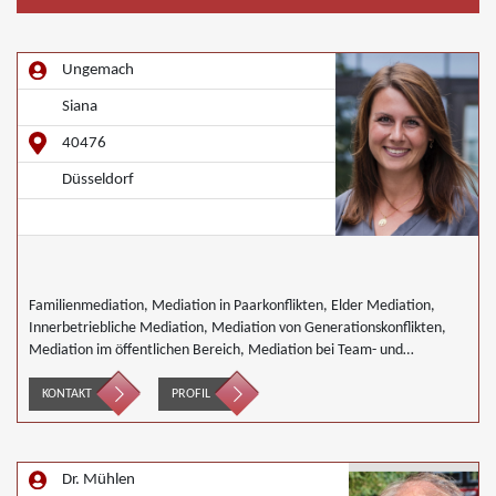
Ungemach
Siana
40476
Düsseldorf
Familienmediation, Mediation in Paarkonflikten, Elder Mediation,
Innerbetriebliche Mediation, Mediation von Generationskonflikten,
Mediation im öffentlichen Bereich, Mediation bei Team- und
Gruppenkonflikten, Nachbarschaftsmediation, Schulmediation,
Umweltmediation
KONTAKT
PROFIL
Dr. Mühlen