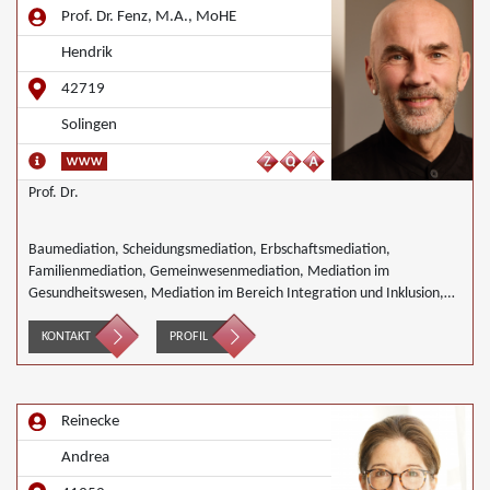
Prof. Dr. Fenz, M.A., MoHE
Hendrik
42719
Solingen
Prof. Dr.
Baumediation, Scheidungsmediation, Erbschaftsmediation,
Familienmediation, Gemeinwesenmediation, Mediation im
Gesundheitswesen, Mediation im Bereich Integration und Inklusion,
Innerbetriebliche Mediation, Interkulturelle Mediation, Mediation in
IT- Software- Outsourcing-Konflikten, Mediation im
KONTAKT
PROFIL
Versicherungsbereich, Mediation in der Kreditwirtschaft, Mediation
von Generationskonflikten, Mediation bei Gesellschafterkonflikten,
Mediation im öffentlichen Bereich, Mediation bei Team- und
Reinecke
Gruppenkonflikten, Mediation von Unternehmensnachfolgen,
Mediation in der Wohnungswirtschaft, Nachbarschaftsmediation,
Andrea
Schulmediation, Umweltmediation, Landwirtschaft Forstwirtschaft