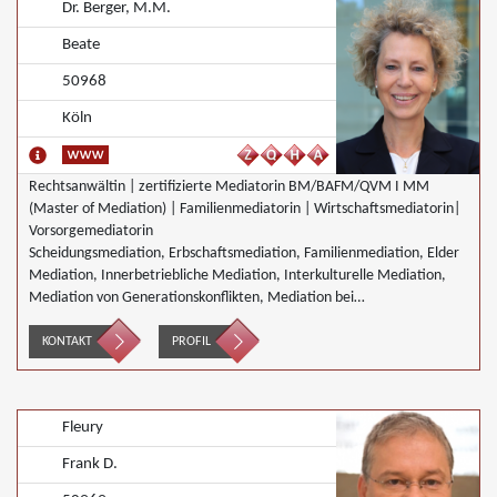
Dr. Berger, M.M.
Beate
50968
Köln
Rechtsanwältin | zertifizierte Mediatorin BM/BAFM/QVM I MM
(Master of Mediation) | Familienmediatorin | Wirtschaftsmediatorin|
Vorsorgemediatorin
Scheidungsmediation, Erbschaftsmediation, Familienmediation, Elder
Mediation, Innerbetriebliche Mediation, Interkulturelle Mediation,
Mediation von Generationskonflikten, Mediation bei
Gesellschafterkonflikten, Mediation bei Team- und Gruppenkonflikten,
Mediation von Unternehmensnachfolgen
KONTAKT
PROFIL
Fleury
Frank D.