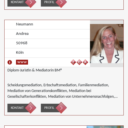
Generationskonflikten, Mediation bei Team- und Gruppenkonflikten,
KONTAKT
PROFIL
Mediation von Unternehmensnachfolgen, Nachbarschaftsmediation
Neumann
Andrea
50968
Köln
Diplom-Juristin & Mediatorin BM®
Scheidungsmediation, Erbschaftsmediation, Familienmediation,
Mediation von Generationskonflikten, Mediation bei
Gesellschafterkonflikten, Mediation von Unternehmensnachfolgen,
Mediation in der Wohnungswirtschaft, Nachbarschaftsmediation,
Schulmediation, Täter/Opfer Ausgleich, Begleiteter Umgang
KONTAKT
PROFIL