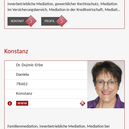
Innerbetriebliche Mediation, gewerblicher Rechtsschutz, Mediation
im Versicherungsbereich, Mediation in der Kreditwirtschaft, Mediation
von Generationskonflikten, Mediation bei Gesellschafterkonflikten,
Mediation im öffentlichen Bereich, Mediation bei Team- und
KONTAKT
PROFIL
Gruppenkonflikten, Mediation von Unternehmensnachfolgen,
Mediation in der Wohnungswirtschaft, Nachbarschaftsmediation,
Täter/Opfer Ausgleich
Konstanz
Dr. Dujmic-Erbe
Daniela
78462
Konstanz
Familienmediation, Innerbetriebliche Mediation, Mediation bei