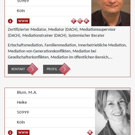
50969
Köln
Zertifizierter Mediator, Mediator (DACH), Mediationssupervisor
(DACH), Mediationstrainer (DACH), Systemischer Berater
Erbschaftsmediation, Familienmediation, Innerbetriebliche Mediation,
Mediation von Generationskonflikten, Mediation bei
Gesellschafterkonflikten, Mediation im öffentlichen Bereich,
Mediation bei Team- und Gruppenkonflikten, Mediation von
Unternehmensnachfolgen, Nachbarschaftsmediation,
KONTAKT
PROFIL
Wirtschaftsmediation
Blum, M.A.
Heike
50999
Köln