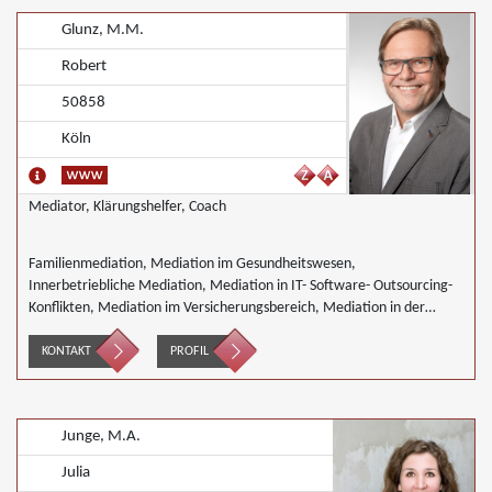
Glunz, M.M.
Robert
50858
Köln
Mediator, Klärungshelfer, Coach
Familienmediation, Mediation im Gesundheitswesen,
Innerbetriebliche Mediation, Mediation in IT- Software- Outsourcing-
Konflikten, Mediation im Versicherungsbereich, Mediation in der
Kreditwirtschaft, Mediation bei Team- und Gruppenkonflikten,
Schulmediation, Wirtschaftsmediation
KONTAKT
PROFIL
Junge, M.A.
Julia