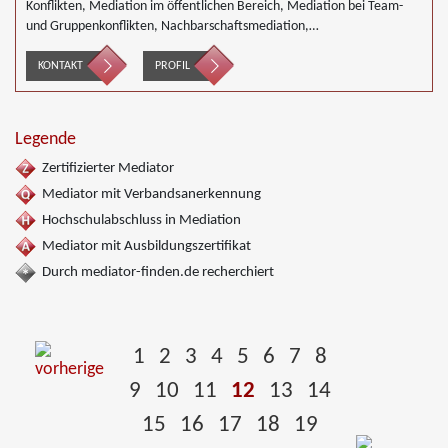
Konflikten, Mediation im öffentlichen Bereich, Mediation bei Team-
und Gruppenkonflikten, Nachbarschaftsmediation,
Wirtschaftsmediation
KONTAKT
PROFIL
Legende
Zertifizierter Mediator
Mediator mit Verbandsanerkennung
Hochschulabschluss in Mediation
Mediator mit Ausbildungszertifikat
Durch mediator-finden.de recherchiert
1
2
3
4
5
6
7
8
9
10
11
12
13
14
15
16
17
18
19