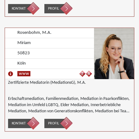
KONTAKT
PROFIL
Rosenbohm, M.A.
Miriam
50823
Köln
Zertifizierte Mediatorin (MediationsG), M.A.
Erbschaftsmediation, Familienmediation, Mediation in Paarkonflikten,
Mediation im Umfeld LGBTQ, Elder Mediation, Innerbetriebliche
Mediation, Mediation von Generationskonflikten, Mediation bei Team-
und Gruppenkonflikten, Mediation in der Wohnungswirtschaft,
Nachbarschaftsmediation
KONTAKT
PROFIL