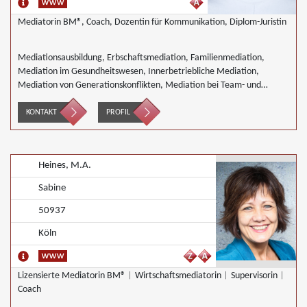
Mediatorin BM®, Coach, Dozentin für Kommunikation, Diplom-Juristin
Mediationsausbildung, Erbschaftsmediation, Familienmediation,
Mediation im Gesundheitswesen, Innerbetriebliche Mediation,
Mediation von Generationskonflikten, Mediation bei Team- und
Gruppenkonflikten, Mediation von Unternehmensnachfolgen,
Wirtschaftsmediation
KONTAKT
PROFIL
Heines, M.A.
Sabine
50937
Köln
Lizensierte Mediatorin BM®︱Wirtschaftsmediatorin︱Supervisorin︱
Coach