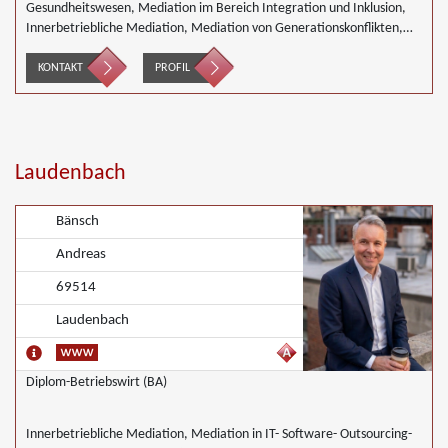
Gesundheitswesen, Mediation im Bereich Integration und Inklusion,
Innerbetriebliche Mediation, Mediation von Generationskonflikten,
Mediation bei Gesellschafterkonflikten, Mediation im öffentlichen
Bereich, Mediation bei Team- und Gruppenkonflikten, Mediation von
KONTAKT
PROFIL
Unternehmensnachfolgen, Wirtschaftsmediation
Laudenbach
Bänsch
Andreas
69514
Laudenbach
Diplom-Betriebswirt (BA)
Innerbetriebliche Mediation, Mediation in IT- Software- Outsourcing-