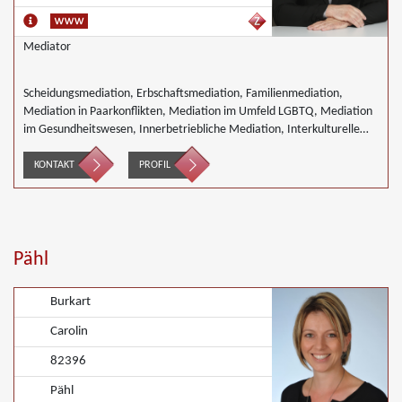
Mediator
Scheidungsmediation, Erbschaftsmediation, Familienmediation,
Mediation in Paarkonflikten, Mediation im Umfeld LGBTQ, Mediation
im Gesundheitswesen, Innerbetriebliche Mediation, Interkulturelle
Mediation, Mediation in Telekommunikationsprojekten, Mediation von
Generationskonflikten, Mediation im öffentlichen Bereich, Mediation
KONTAKT
PROFIL
bei Team- und Gruppenkonflikten, Mediation von
Unternehmensnachfolgen, Mediation in der Wohnungswirtschaft,
Nachbarschaftsmediation, Schulmediation, Täter/Opfer Ausgleich,
Umweltmediation, Wirtschaftsmediation
Pähl
Burkart
Carolin
82396
Pähl