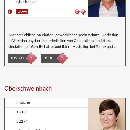
Oberhausen
Innerbetriebliche Mediation, gewerblicher Rechtsschutz, Mediation
im Versicherungsbereich, Mediation von Generationskonflikten,
Mediation bei Gesellschafterkonflikten, Mediation bei Team- und
Gruppenkonflikten, Mediation von Unternehmensnachfolgen,
Wirtschaftsmediation
KONTAKT
PROFIL
Oberschweinbach
Fritsche
Katrin
82294