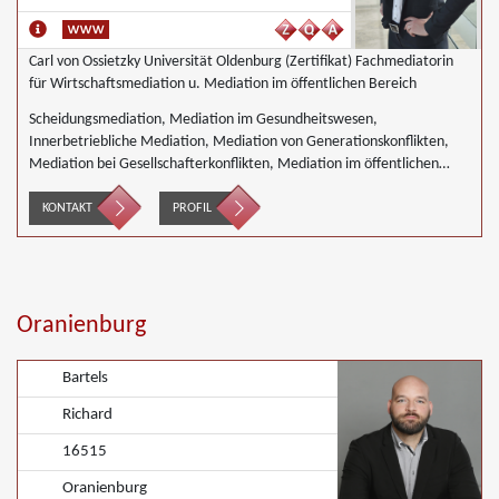
Carl von Ossietzky Universität Oldenburg (Zertifikat) Fachmediatorin
für Wirtschaftsmediation u. Mediation im öffentlichen Bereich
Scheidungsmediation, Mediation im Gesundheitswesen,
Innerbetriebliche Mediation, Mediation von Generationskonflikten,
Mediation bei Gesellschafterkonflikten, Mediation im öffentlichen
Bereich, Mediation bei Team- und Gruppenkonflikten, Mediation in
der Wohnungswirtschaft, Nachbarschaftsmediation,
KONTAKT
PROFIL
Wirtschaftsmediation
Oranienburg
Bartels
Richard
16515
Oranienburg