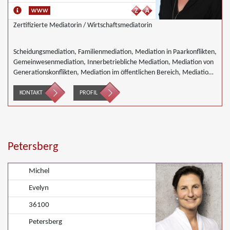
Zertifizierte Mediatorin / Wirtschaftsmediatorin
Scheidungsmediation, Familienmediation, Mediation in Paarkonflikten,
Gemeinwesenmediation, Innerbetriebliche Mediation, Mediation von
Generationskonflikten, Mediation im öffentlichen Bereich, Mediation
bei Team- und Gruppenkonflikten, Mediation von
Unternehmensnachfolgen, Nachbarschaftsmediation, Schulmediation,
KONTAKT
PROFIL
Landwirtschaft Forstwirtschaft Agrar, Wirtschaftsmediation
Petersberg
Michel
Evelyn
36100
Petersberg