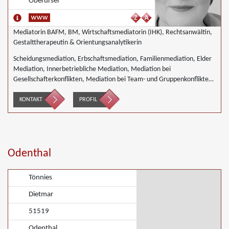
Oberursel
Mediatorin BAFM, BM, Wirtschaftsmediatorin (IHK), Rechtsanwältin,
Gestalttherapeutin & Orientungsanalytikerin
Scheidungsmediation, Erbschaftsmediation, Familienmediation, Elder
Mediation, Innerbetriebliche Mediation, Mediation bei
Gesellschafterkonflikten, Mediation bei Team- und Gruppenkonflikten,
Mediation von Unternehmensnachfolgen, Nachbarschaftsmediation,
Wirtschaftsmediation
KONTAKT
PROFIL
Odenthal
Tönnies
Dietmar
51519
Odenthal