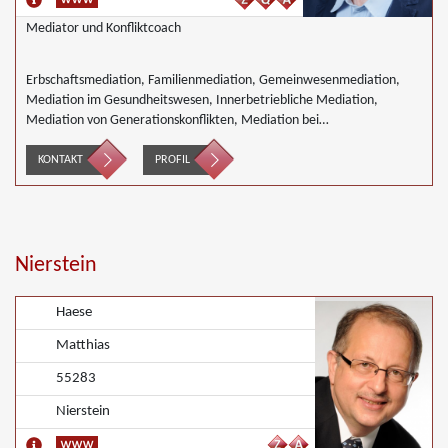
Mediator und Konfliktcoach
Erbschaftsmediation, Familienmediation, Gemeinwesenmediation,
Mediation im Gesundheitswesen, Innerbetriebliche Mediation,
Mediation von Generationskonflikten, Mediation bei
Gesellschafterkonflikten, Mediation im öffentlichen Bereich,
Mediation bei Team- und Gruppenkonflikten, Mediation von
KONTAKT
PROFIL
Unternehmensnachfolgen, Mediation in der Wohnungswirtschaft,
Nachbarschaftsmediation, Schulmediation, Umweltmediation,
Landwirtschaft Forstwirtschaft Agrar, Wirtschaftsmediation
Nierstein
Haese
Matthias
55283
Nierstein