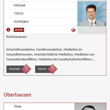
Michael
72622
Nürtingen
Rechtsassessor
Erbschaftsmediation, Familienmediation, Mediation im
Gesundheitswesen, Innerbetriebliche Mediation, Mediation von
Generationskonflikten, Mediation bei Gesellschafterkonflikten,
Mediation im öffentlichen Bereich, Mediation bei Team- und
Gruppenkonflikten, Mediation von Unternehmensnachfolgen,
KONTAKT
PROFIL
Nachbarschaftsmediation, Schulmediation, Wirtschaftsmediation
Oberhausen
Theis