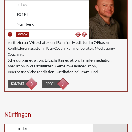
Lukas
90491
Nürnberg
zertifizierter Wirtschafts- und Familien Mediator im 7-Phasen
Konfliktlösungssystem, Paar-Coach, Familienberater, Mediations-
Coaching;
Scheidungsmediation, Erbschaftsmediation, Familienmediation,
Mediation in Paarkonflikten, Gemeinwesenmediation,
Innerbetriebliche Mediation, Mediation bei Team- und
Gruppenkonflikten, Mediation von Unternehmensnachfolgen,
Mediation in der Wohnungswirtschaft, Nachbarschaftsmediation,
KONTAKT
PROFIL
Schulmediation, Begleiteter Umgang, Umweltmediation,
Wirtschaftsmediation
Nürtingen
Irmler