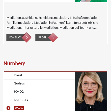
Mediationsausbildung, Scheidungsmediation, Erbschaftsmediation,
Familienmediation, Mediation in Paarkonflikten, Innerbetriebliche
Mediation, Interkulturelle Mediation, Mediation bei Team- und
Gruppenkonflikten, Nachbarschaftsmediation, Schulmediation,
Wirtschaftsmediation
KONTAKT
PROFIL
Nürnberg
Kreisl
Gudrun
90402
Nürnberg