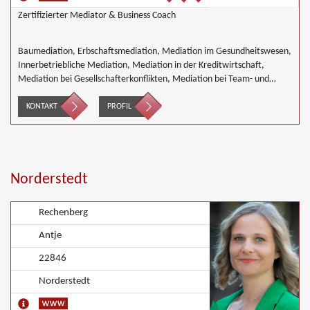
Zertifizierter Mediator & Business Coach
Baumediation, Erbschaftsmediation, Mediation im Gesundheitswesen,
Innerbetriebliche Mediation, Mediation in der Kreditwirtschaft,
Mediation bei Gesellschafterkonflikten, Mediation bei Team- und
Gruppenkonflikten, Mediation von Unternehmensnachfolgen,
Mediation in der Wohnungswirtschaft, Nachbarschaftsmediation,
KONTAKT
PROFIL
Wirtschaftsmediation
Norderstedt
Rechenberg
Antje
22846
Norderstedt