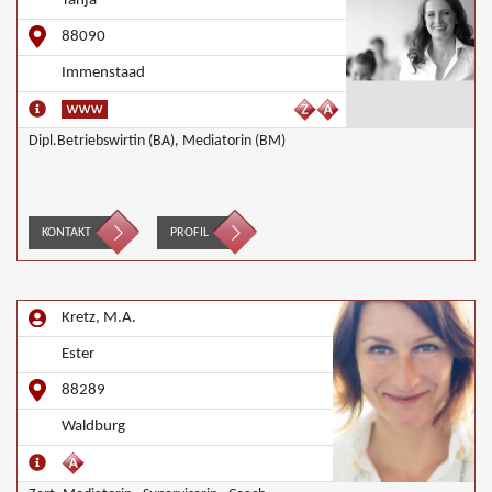
Tanja
88090
Immenstaad
Dipl.Betriebswirtin (BA), Mediatorin (BM)
KONTAKT
PROFIL
Kretz, M.A.
Ester
88289
Waldburg