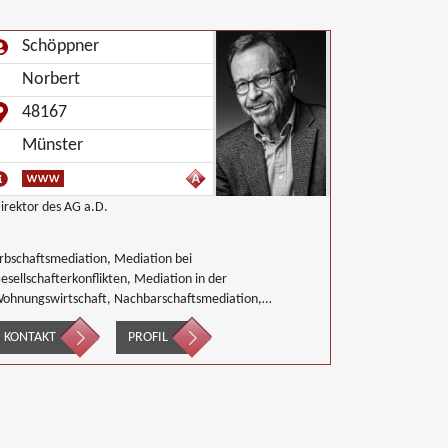
Schöppner
Norbert
48167
Münster
irektor des AG a.D.
rbschaftsmediation, Mediation bei
esellschafterkonflikten, Mediation in der
ohnungswirtschaft, Nachbarschaftsmediation,
andwirtschaft Forstwirtschaft Agrar,
KONTAKT
PROFIL
irtschaftsmediation