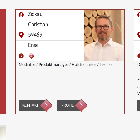
Zickau
Christian
59469
Ense
Mediator / Produktmanager / Holztechniker / Tischler
D
E
G
W
L
KONTAKT
PROFIL
W