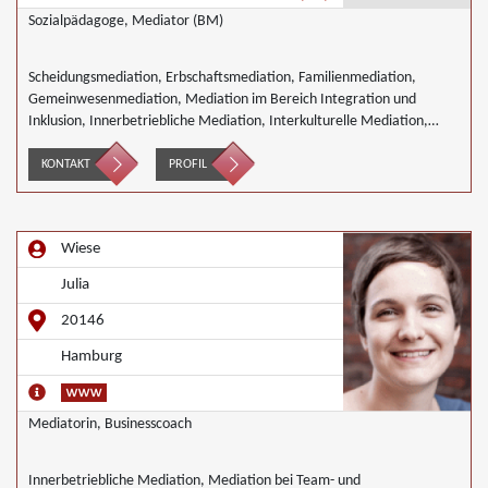
Sozialpädagoge, Mediator (BM)
Scheidungsmediation, Erbschaftsmediation, Familienmediation,
Gemeinwesenmediation, Mediation im Bereich Integration und
Inklusion, Innerbetriebliche Mediation, Interkulturelle Mediation,
Mediation in IT- Software- Outsourcing-Konflikten, Mediation von
Generationskonflikten, Mediation bei Gesellschafterkonflikten,
KONTAKT
PROFIL
Mediation im öffentlichen Bereich, Mediation bei Team- und
Gruppenkonflikten, Mediation von Unternehmensnachfolgen,
Nachbarschaftsmediation, Schulmediation, Täter/Opfer Ausgleich,
Wiese
Wirtschaftsmediation
Julia
20146
Hamburg
Mediatorin, Businesscoach
Innerbetriebliche Mediation, Mediation bei Team- und