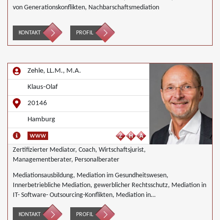
von Generationskonflikten, Nachbarschaftsmediation
KONTAKT
PROFIL
Zehle, LL.M., M.A.
Klaus-Olaf
20146
Hamburg
Zertifizierter Mediator, Coach, Wirtschaftsjurist,
Managementberater, Personalberater
Mediationsausbildung, Mediation im Gesundheitswesen,
Innerbetriebliche Mediation, gewerblicher Rechtsschutz, Mediation in
IT- Software- Outsourcing-Konflikten, Mediation in
Telekommunikationsprojekten, Mediation bei Gesellschafterkonflikten,
Mediation im öffentlichen Bereich, Mediation bei Team- und
KONTAKT
PROFIL