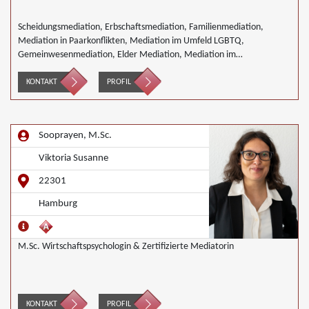
Scheidungsmediation, Erbschaftsmediation, Familienmediation,
Mediation in Paarkonflikten, Mediation im Umfeld LGBTQ,
Gemeinwesenmediation, Elder Mediation, Mediation im
Gesundheitswesen, Mediation im Bereich Integration und Inklusion,
Innerbetriebliche Mediation, Interkulturelle Mediation, Mediation von
KONTAKT
PROFIL
Generationskonflikten, Mediation im öffentlichen Bereich, Mediation
bei Team- und Gruppenkonflikten, Mediation von
Unternehmensnachfolgen, Nachbarschaftsmediation, Schulmediation,
Sooprayen, M.Sc.
Täter/Opfer Ausgleich, Begleiteter Umgang, Umweltmediation
Viktoria Susanne
22301
Hamburg
M.Sc. Wirtschaftspsychologin & Zertifizierte Mediatorin
KONTAKT
PROFIL