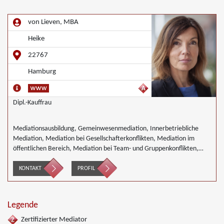
von Lieven, MBA
Heike
22767
Hamburg
Dipl.-Kauffrau
Mediationsausbildung, Gemeinwesenmediation, Innerbetriebliche
Mediation, Mediation bei Gesellschafterkonflikten, Mediation im
öffentlichen Bereich, Mediation bei Team- und Gruppenkonflikten,
Mediation in der Wohnungswirtschaft, Umweltmediation,
Wirtschaftsmediation
KONTAKT
PROFIL
Legende
Zertifizierter Mediator