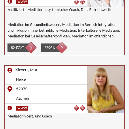
zertifizierte Mediatorin, systemischer Coach, Dipl. Betriebswirtin
Mediation im Gesundheitswesen, Mediation im Bereich Integration
und Inklusion, Innerbetriebliche Mediation, Interkulturelle Mediation,
Mediation bei Gesellschafterkonflikten, Mediation im öffentlichen
Bereich, Mediation bei Team- und Gruppenkonflikten, Mediation von
Unternehmensnachfolgen, Wirtschaftsmediation
KONTAKT
PROFIL
Sievert, M.A.
Heike
52070
Aachen
Mediatorin cert. und Coach