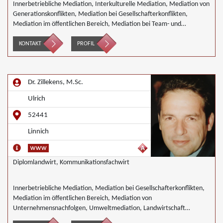
Innerbetriebliche Mediation, Interkulturelle Mediation, Mediation von
Generationskonflikten, Mediation bei Gesellschafterkonflikten,
Mediation im öffentlichen Bereich, Mediation bei Team- und
Gruppenkonflikten, Mediation von Unternehmensnachfolgen,
Wirtschaftsmediation
KONTAKT
PROFIL
Dr. Zillekens, M.Sc.
Ulrich
52441
Linnich
Diplomlandwirt, Kommunikationsfachwirt
Innerbetriebliche Mediation, Mediation bei Gesellschafterkonflikten,
Mediation im öffentlichen Bereich, Mediation von
Unternehmensnachfolgen, Umweltmediation, Landwirtschaft
Forstwirtschaft Agrar, Wirtschaftsmediation