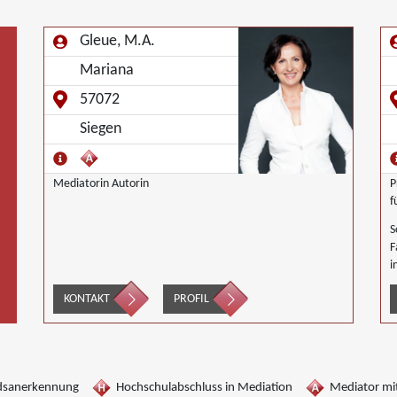
Gleue, M.A.
Mariana
57072
Siegen
Mediatorin Autorin
P
f
S
F
i
G
KONTAKT
PROFIL
G
W
dsanerkennung
Hochschulabschluss in Mediation
Mediator mit