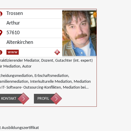
Trossen
Arthur
57610
Altenkirchen
raktizierender Mediator, Dozent, Gutachter (int. expert)
ür Mediation, Autor
cheidungsmediation, Erbschaftsmediation,
amilienmediation, Interkulturelle Mediation, Mediation
n IT- Software- Outsourcing-Konflikten, Mediation bei
esellschafterkonflikten, Mediation bei Team- und
KONTAKT
PROFIL
ruppenkonflikten, Nachbarschaftsmediation,
irtschaftsmediation
 Ausbildungszertifikat