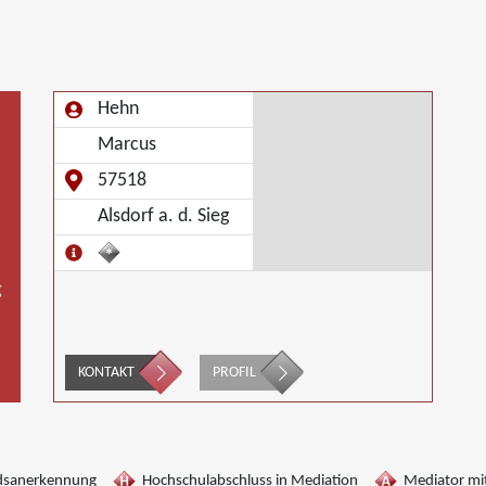
Hehn
Marcus
57518
Alsdorf a. d. Sieg
g
KONTAKT
PROFIL
dsanerkennung
Hochschulabschluss in Mediation
Mediator mit