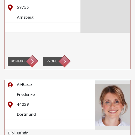
59755
Arnsberg
KONTAKT
PROFIL
Al-Bazaz
Friederike
44229
Dortmund
Dipl. Juristin