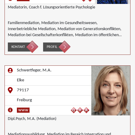
Mediatorin, Coach f. Lösungsorientierte Psychologie
Familienmediation, Mediation im Gesundheitswesen,
Innerbetriebliche Mediation, Mediation von Generationskonflikten,
Mediation bei Gesellschafterkonflikten, Mediation im öffentlichen
Bereich, Mediation bei Team- und Gruppenkonflikten,
Nachbarschaftsmediation, Schulmediation, Begleiteter Umgang
KONTAKT
PROFIL
Schwertfeger, M.A.
Elke
79117
Freiburg
Dipl.Psych, M.A. (Mediation)
Mediationsausbildung, Mediation im Bereich Integration und