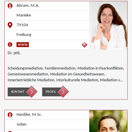
Abram, M.A.
Marieke
79104
Freiburg
Dr. phil.
Scheidungsmediation, Familienmediation, Mediation in Paarkonflikten,
Gemeinwesenmediation, Mediation im Gesundheitswesen,
Innerbetriebliche Mediation, Interkulturelle Mediation, Mediation von
Generationskonflikten, Mediation bei Team- und Gruppenkonflikten,
Mediation von Unternehmensnachfolgen, Nachbarschaftsmediation,
KONTAKT
PROFIL
Wirtschaftsmediation
Hanßler, M.Sc.
Julian