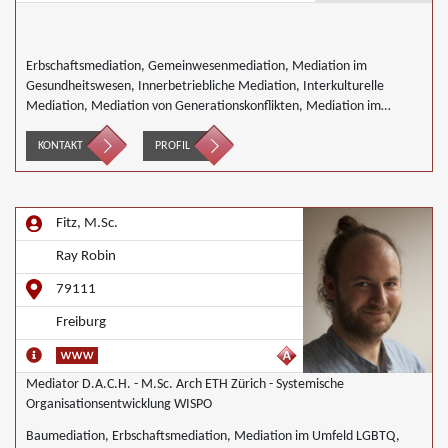
Erbschaftsmediation, Gemeinwesenmediation, Mediation im
Gesundheitswesen, Innerbetriebliche Mediation, Interkulturelle
Mediation, Mediation von Generationskonflikten, Mediation im
öffentlichen Bereich, Mediation bei Team- und Gruppenkonflikten,
Mediation von Unternehmensnachfolgen, Nachbarschaftsmediation,
KONTAKT
PROFIL
Umweltmediation, Landwirtschaft Forstwirtschaft Agrar,
Wirtschaftsmediation
Fitz, M.Sc.
Ray Robin
79111
Freiburg
Mediator D.A.C.H. - M.Sc. Arch ETH Zürich - Systemische
Organisationsentwicklung WISPO
Baumediation, Erbschaftsmediation, Mediation im Umfeld LGBTQ,