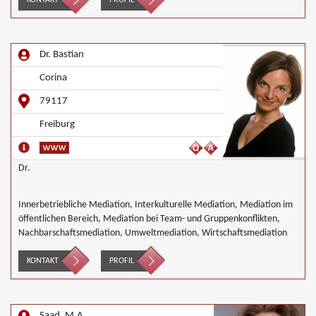
Unternehmensnachfolgen, Mediation in der Wohnungswirtschaft,
KONTAKT
PROFIL
Wirtschaftsmediation
Dr. Bastian
Corina
79117
Freiburg
Dr.
Innerbetriebliche Mediation, Interkulturelle Mediation, Mediation im
öffentlichen Bereich, Mediation bei Team- und Gruppenkonflikten,
Nachbarschaftsmediation, Umweltmediation, Wirtschaftsmediation
KONTAKT
PROFIL
Saad, M.A.