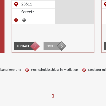
23611
Sereetz
KONTAKT
PROFIL
dsanerkennung
Hochschulabschluss in Mediation
Mediator mit
1