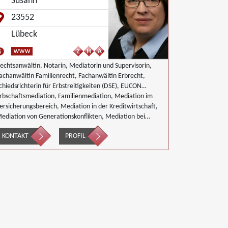
Susann
irtschaftsmediation
23552
Lübeck
echtsanwältin, Notarin, Mediatorin und Supervisorin,
achanwältin Familienrecht, Fachanwältin Erbrecht,
chiedsrichterin für Erbstreitigkeiten (DSE), EUCON
usiness Mediatorin, Master of Mediation
rbschaftsmediation, Familienmediation, Mediation im
ersicherungsbereich, Mediation in der Kreditwirtschaft,
ediation von Generationskonflikten, Mediation bei
esellschafterkonflikten, Mediation im öffentlichen
KONTAKT
PROFIL
ereich, Mediation von Unternehmensnachfolgen,
mweltmediation, Wirtschaftsmediation