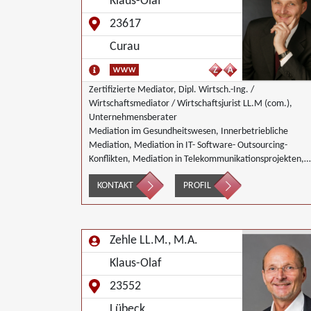
Klaus-Olaf
23617
Curau
Zertifizierte Mediator, Dipl. Wirtsch.-Ing. /
Wirtschaftsmediator / Wirtschaftsjurist LL.M (com.),
Unternehmensberater
Mediation im Gesundheitswesen, Innerbetriebliche
Mediation, Mediation in IT- Software- Outsourcing-
Konflikten, Mediation in Telekommunikationsprojekten,
Mediation bei Gesellschafterkonflikten, Mediation im
KONTAKT
PROFIL
öffentlichen Bereich, Mediation bei Team- und
Gruppenkonflikten, Mediation von
Unternehmensnachfolgen, Umweltmediation,
Wirtschaftsmediation
Zehle LL.M., M.A.
Klaus-Olaf
23552
Lübeck