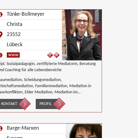
Tünke-Bollmeyer
Christa
23552
Lübeck
l. Sozialpädagogin, zertifizierte Mediatorin, Beratung
nd Coaching für alle Lebensbereiche
aumediation, Scheidungsmediation,
rbschaftsmediation, Familienmediation, Mediation in
aarkonflikten, Elder Mediation, Mediation im
esundheitswesen, Mediation im Bereich Integration und
KONTAKT
PROFIL
nklusion, Innerbetriebliche Mediation, Mediation von
enerationskonflikten, Mediation bei
esellschafterkonflikten, Mediation bei Team- und
ruppenkonflikten, Mediation von
Barge-Marxen
nternehmensnachfolgen, Nachbarschaftsmediation,
chulmediation, Begleiteter Umgang,