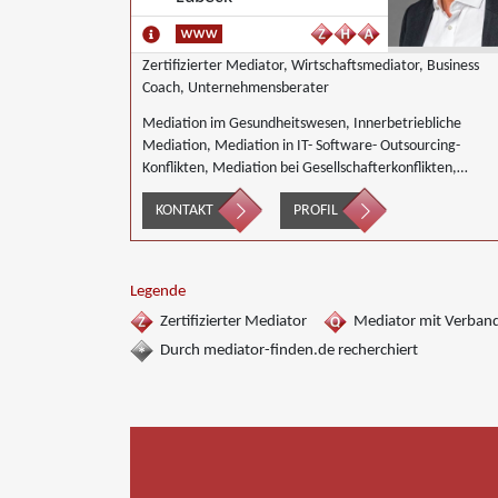
Zertifizierter Mediator, Wirtschaftsmediator, Business
Coach, Unternehmensberater
Mediation im Gesundheitswesen, Innerbetriebliche
Mediation, Mediation in IT- Software- Outsourcing-
Konflikten, Mediation bei Gesellschafterkonflikten,
Mediation im öffentlichen Bereich, Mediation bei Team-
KONTAKT
PROFIL
und Gruppenkonflikten, Mediation von
Unternehmensnachfolgen, Mediation in der
Wohnungswirtschaft, Wirtschaftsmediation
Legende
Zertifizierter Mediator
Mediator mit Verban
Durch mediator-finden.de recherchiert