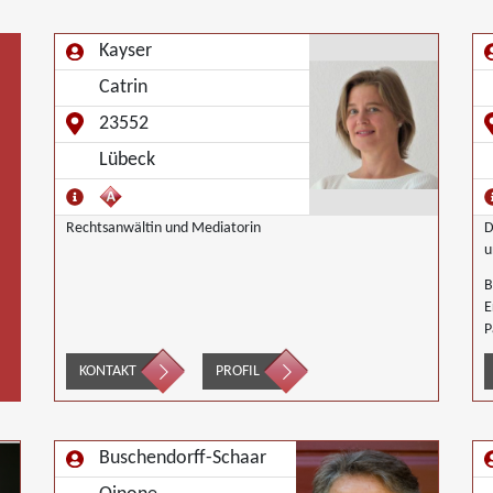
Kayser
Catrin
23552
Lübeck
Rechtsanwältin und Mediatorin
Dip
u
B
E
P
G
KONTAKT
PROFIL
I
G
G
G
Buschendorff-Schaar
U
S