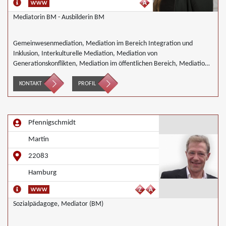
Mediatorin BM - Ausbilderin BM
Gemeinwesenmediation, Mediation im Bereich Integration und
Inklusion, Interkulturelle Mediation, Mediation von
Generationskonflikten, Mediation im öffentlichen Bereich, Mediation
bei Team- und Gruppenkonflikten, Nachbarschaftsmediation,
Schulmediation
KONTAKT
PROFIL
Pfennigschmidt
Martin
22083
Hamburg
Sozialpädagoge, Mediator (BM)