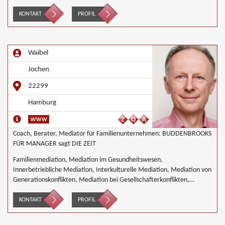
Generationskonflikten, Mediation im öffentlichen Bereich, Mediation
bei Team- und Gruppenkonflikten, Mediation von
KONTAKT
PROFIL
Unternehmensnachfolgen, Wirtschaftsmediation
Waibel
Jochen
22299
Hamburg
Coach, Berater, Mediator für Familienunternehmen: BUDDENBROOKS
FÜR MANAGER sagt DIE ZEIT
Familienmediation, Mediation im Gesundheitswesen,
Innerbetriebliche Mediation, Interkulturelle Mediation, Mediation von
Generationskonflikten, Mediation bei Gesellschafterkonflikten,
Mediation bei Team- und Gruppenkonflikten, Mediation von
Unternehmensnachfolgen, Landwirtschaft Forstwirtschaft Agrar,
KONTAKT
PROFIL
Wirtschaftsmediation