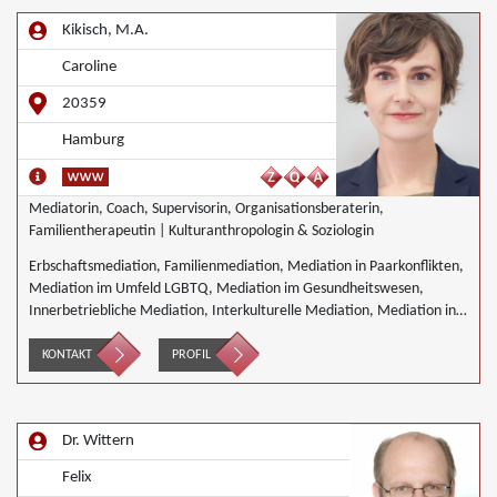
Kikisch, M.A.
Caroline
20359
Hamburg
Mediatorin, Coach, Supervisorin, Organisationsberaterin,
Familientherapeutin | Kulturanthropologin & Soziologin
Erbschaftsmediation, Familienmediation, Mediation in Paarkonflikten,
Mediation im Umfeld LGBTQ, Mediation im Gesundheitswesen,
Innerbetriebliche Mediation, Interkulturelle Mediation, Mediation in
IT- Software- Outsourcing-Konflikten, Mediation von
Generationskonflikten, Mediation bei Gesellschafterkonflikten,
KONTAKT
PROFIL
Mediation bei Team- und Gruppenkonflikten, Mediation von
Unternehmensnachfolgen, Schulmediation, Wirtschaftsmediation,
keine besonderen Schwerpunkte
Dr. Wittern
Felix