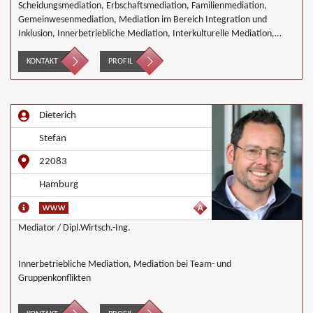
Scheidungsmediation, Erbschaftsmediation, Familienmediation,
Gemeinwesenmediation, Mediation im Bereich Integration und
Inklusion, Innerbetriebliche Mediation, Interkulturelle Mediation,
Mediation in IT- Software- Outsourcing-Konflikten, Mediation von
Generationskonflikten, Mediation bei Gesellschafterkonflikten,
KONTAKT
PROFIL
Mediation im öffentlichen Bereich, Mediation bei Team- und
Gruppenkonflikten, Mediation von Unternehmensnachfolgen,
Nachbarschaftsmediation, Schulmediation, Täter/Opfer Ausgleich,
Dieterich
Wirtschaftsmediation
Stefan
22083
Hamburg
Mediator / Dipl.Wirtsch.-Ing.
Innerbetriebliche Mediation, Mediation bei Team- und
Gruppenkonflikten