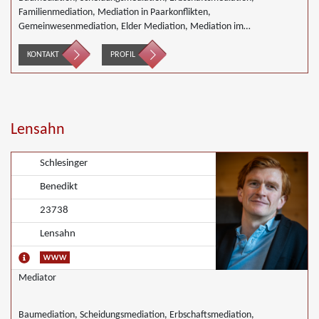
Familienmediation, Mediation in Paarkonflikten,
Gemeinwesenmediation, Elder Mediation, Mediation im
Gesundheitswesen, Innerbetriebliche Mediation, Mediation von
Generationskonflikten, Mediation im öffentlichen Bereich, Mediation
KONTAKT
PROFIL
bei Team- und Gruppenkonflikten, Mediation in der
Wohnungswirtschaft, Nachbarschaftsmediation
Lensahn
Schlesinger
Benedikt
23738
Lensahn
Mediator
Baumediation, Scheidungsmediation, Erbschaftsmediation,