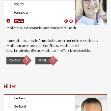
30173
Hannover
Mediatorin, Moderatorin, Kommunikations-Coach
Baumediation, Erbschaftsmediation, Innerbetriebliche Mediation,
Mediation von Generationskonflikten, Mediation bei
Gesellschafterkonflikten, Mediation im öffentlichen Bereich,
Mediation bei Team- und Gruppenkonflikten, Mediation von
Unternehmensnachfolgen, Mediation in der Wohnungswirtschaft,
KONTAKT
PROFIL
Nachbarschaftsmediation, Umweltmediation, Wirtschaftsmediation
Hilter
Herbers
Gerhard