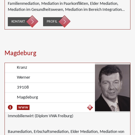
Familienmediation, Mediation in Paarkonflikten, Elder Mediation,
Mediation im Gesundheitswesen, Mediation im Bereich Integration
und Inklusion, Innerbetriebliche Mediation, Mediation von
Generationskonflikten, Mediation bei Gesellschafterkonflikten,
KONTAKT
PROFIL
Mediation bei Team- und Gruppenkonflikten, Mediation von
Unternehmensnachfolgen, Nachbarschaftsmediation, Schulmediation,
Begleiteter Umgang, Wirtschaftsmediation
Magdeburg
Kranz
Werner
39108
Magdeburg
Immobilienwirt (Diplom VWA Freiburg)
Baumediation, Erbschaftsmediation, Elder Mediation, Mediation von