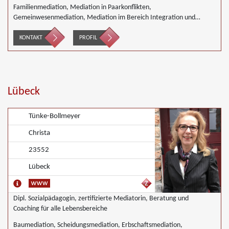
Familienmediation, Mediation in Paarkonflikten,
Gemeinwesenmediation, Mediation im Bereich Integration und
Inklusion, Innerbetriebliche Mediation, Interkulturelle Mediation,
gewerblicher Rechtsschutz, Mediation von Generationskonflikten,
KONTAKT
PROFIL
Mediation bei Gesellschafterkonflikten, Mediation von
Unternehmensnachfolgen, Nachbarschaftsmediation, Täter/Opfer
Ausgleich, Begleiteter Umgang, Wirtschaftsmediation
Lübeck
Tünke-Bollmeyer
Christa
23552
Lübeck
Dipl. Sozialpädagogin, zertifizierte Mediatorin, Beratung und
Coaching für alle Lebensbereiche
Baumediation, Scheidungsmediation, Erbschaftsmediation,