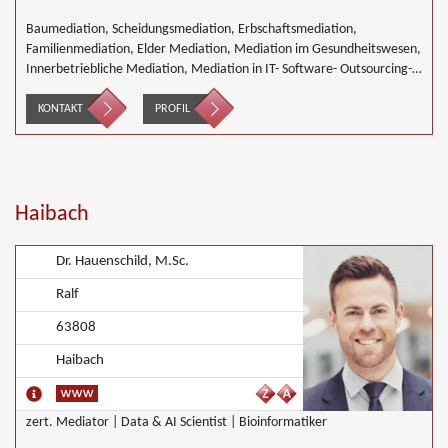
Baumediation, Scheidungsmediation, Erbschaftsmediation,
Familienmediation, Elder Mediation, Mediation im Gesundheitswesen,
Innerbetriebliche Mediation, Mediation in IT- Software- Outsourcing-
Konflikten, Mediation im Versicherungsbereich, Mediation in der
Kreditwirtschaft, Mediation von Generationskonflikten, Mediation bei
KONTAKT
PROFIL
Gesellschafterkonflikten, Mediation im öffentlichen Bereich,
Mediation bei Team- und Gruppenkonflikten, Mediation von
Unternehmensnachfolgen, Mediation in der Wohnungswirtschaft,
Umweltmediation, Landwirtschaft Forstwirtschaft Agrar,
Wirtschaftsmediation
Haibach
Dr. Hauenschild, M.Sc.
Ralf
63808
Haibach
zert. Mediator | Data & AI Scientist | Bioinformatiker