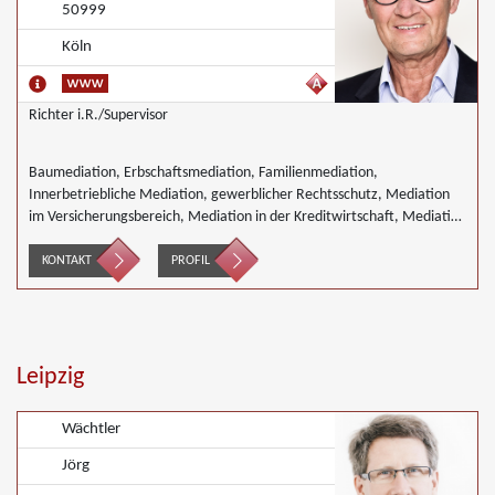
50999
Köln
Richter i.R./Supervisor
Baumediation, Erbschaftsmediation, Familienmediation,
Innerbetriebliche Mediation, gewerblicher Rechtsschutz, Mediation
im Versicherungsbereich, Mediation in der Kreditwirtschaft, Mediation
von Generationskonflikten, Mediation bei Gesellschafterkonflikten,
Mediation im öffentlichen Bereich, Mediation bei Team- und
KONTAKT
PROFIL
Gruppenkonflikten, Mediation von Unternehmensnachfolgen,
Mediation in der Wohnungswirtschaft, Nachbarschaftsmediation,
Täter/Opfer Ausgleich
Leipzig
Wächtler
Jörg