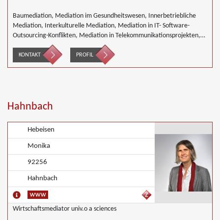
Baumediation, Mediation im Gesundheitswesen, Innerbetriebliche
Mediation, Interkulturelle Mediation, Mediation in IT- Software-
Outsourcing-Konflikten, Mediation in Telekommunikationsprojekten,
Mediation von Generationskonflikten, Mediation im öffentlichen
Bereich, Mediation bei Team- und Gruppenkonflikten, Mediation von
KONTAKT
PROFIL
Unternehmensnachfolgen, Nachbarschaftsmediation, Schulmediation,
Umweltmediation, Wirtschaftsmediation
Hahnbach
Hebeisen
Monika
92256
Hahnbach
Wirtschaftsmediator univ.o a sciences