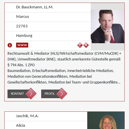
Schulmediation, Wirtschaftsmediation
Dr. Bauckmann, LL.M.
Marcus
22763
Hamburg
Rechtsanwalt & Mediator (HLS)/Wirtschaftsmediator (CVM/MuCDR) +
(IHK), Umweltmediator (KNE), staatlich anerkannte Gütestelle gemäß
§ 794 Abs. 1 ZPO
Baumediation, Erbschaftsmediation, Innerbetriebliche Mediation,
Mediation von Generationskonflikten, Mediation bei
Gesellschafterkonflikten, Mediation bei Team- und Gruppenkonflikten,
Mediation von Unternehmensnachfolgen, Mediation in der
Wohnungswirtschaft, Umweltmediation, Wirtschaftsmediation
KONTAKT
PROFIL
Jaschik, M.A.
Alicia