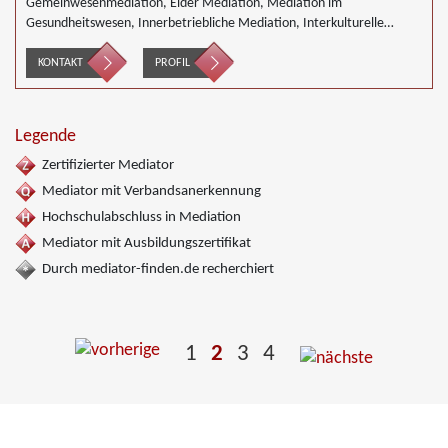
Gemeinwesenmediation, Elder Mediation, Mediation im
Gesundheitswesen, Innerbetriebliche Mediation, Interkulturelle
Mediation, gewerblicher Rechtsschutz, Mediation in IT- Software-
Outsourcing-Konflikten, Mediation in Telekommunikationsprojekten,
KONTAKT
PROFIL
Mediation im Versicherungsbereich, Mediation in der Kreditwirtschaft,
Mediation von Generationskonflikten, Mediation bei
Gesellschafterkonflikten, Mediation im öffentlichen Bereich,
Legende
Mediation von Unternehmensnachfolgen, Mediation in der
Wohnungswirtschaft, Nachbarschaftsmediation, Schulmediation,
Zertifizierter Mediator
Umweltmediation, Landwirtschaft Forstwirtschaft Agrar,
Mediator mit Verbandsanerkennung
Wirtschaftsmediation
Hochschulabschluss in Mediation
Mediator mit Ausbildungszertifikat
Durch mediator-finden.de recherchiert
1
2
3
4