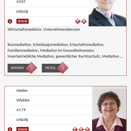
4107
Leipzig
Wirtschaftsmediator, Unternehmensberater
Baumediation, Scheidungsmediation, Erbschaftsmediation,
Familienmediation, Mediation im Gesundheitswesen,
Innerbetriebliche Mediation, gewerblicher Rechtsschutz, Mediation in
IT- Software- Outsourcing-Konflikten, Mediation im
Versicherungsbereich, Mediation in der Kreditwirtschaft, Mediation
KONTAKT
PROFIL
von Generationskonflikten, Mediation bei Gesellschafterkonflikten,
Mediation im öffentlichen Bereich, Mediation bei Team- und
Gruppenkonflikten, Mediation von Unternehmensnachfolgen,
Heider
Mediation in der Wohnungswirtschaft, Nachbarschaftsmediation,
Wirtschaftsmediation
Wiebke
4179
Leipzig