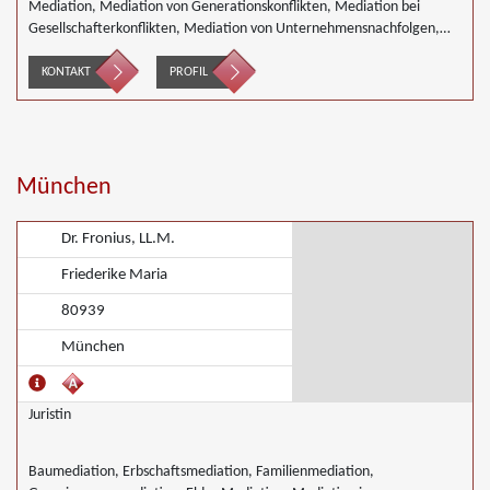
Mediation, Mediation von Generationskonflikten, Mediation bei
Gesellschafterkonflikten, Mediation von Unternehmensnachfolgen,
Mediation in der Wohnungswirtschaft, Nachbarschaftsmediation,
Umweltmediation
KONTAKT
PROFIL
München
Dr. Fronius, LL.M.
Friederike Maria
80939
München
Juristin
Baumediation, Erbschaftsmediation, Familienmediation,