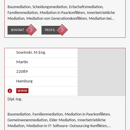
Baumediation, Scheidungsmediation, Erbschaftsmediation,
Familienmediation, Mediation in Paarkonflikten, Innerbetriebliche
Mediation, Mediation von Generationskonflikten, Mediation bei
Gesellschafterkonflikten, Mediation von Unternehmensnachfolgen,
Täter/Opfer Ausgleich, Begleiteter Umgang, Wirtschaftsmediation
KONTAKT
PROFIL
Sowinski, M.Eng.
Martin
22089
Hamburg
Dipl.-Ing.
Baumediation, Familienmediation, Mediation in Paarkonflikten,
Gemeinwesenmediation, Elder Mediation, Innerbetriebliche
Mediation, Mediation in IT- Software- Outsourcing-Konflikten,