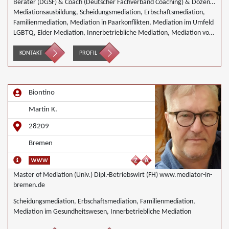
Berater (DGSF) & Coach (Deutscher Fachverband Coaching) & Dozent
(Hochschule Bremen)
Mediationsausbildung, Scheidungsmediation, Erbschaftsmediation,
Familienmediation, Mediation in Paarkonflikten, Mediation im Umfeld
LGBTQ, Elder Mediation, Innerbetriebliche Mediation, Mediation von
Generationskonflikten, Mediation bei Gesellschafterkonflikten,
Mediation bei Team- und Gruppenkonflikten, Mediation von
KONTAKT
PROFIL
Unternehmensnachfolgen, Mediation in der Wohnungswirtschaft,
Nachbarschaftsmediation, Täter/Opfer Ausgleich, Begleiteter
Umgang, Wirtschaftsmediation
Biontino
Martin K.
28209
Bremen
Master of Mediation (Univ.) Dipl.-Betriebswirt (FH) www.mediator-in-
bremen.de
Scheidungsmediation, Erbschaftsmediation, Familienmediation,
Mediation im Gesundheitswesen, Innerbetriebliche Mediation