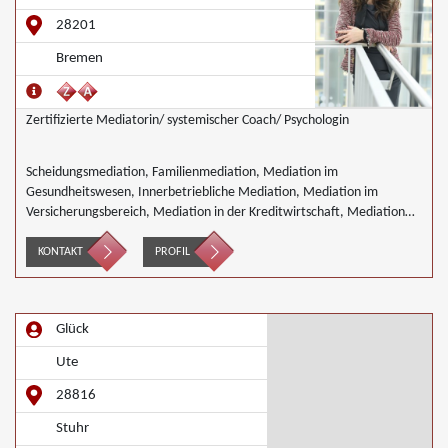
28201
Bremen
Zertifizierte Mediatorin/ systemischer Coach/ Psychologin
Scheidungsmediation, Familienmediation, Mediation im
Gesundheitswesen, Innerbetriebliche Mediation, Mediation im
Versicherungsbereich, Mediation in der Kreditwirtschaft, Mediation
bei Gesellschafterkonflikten, Mediation im öffentlichen Bereich,
Mediation bei Team- und Gruppenkonflikten, Mediation von
KONTAKT
PROFIL
Unternehmensnachfolgen, Nachbarschaftsmediation, Schulmediation,
Wirtschaftsmediation
Glück
Ute
28816
Stuhr