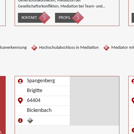
Generationskonflikten, Mediation bei
Gesellschafterkonflikten, Mediation bei Team- und
Gruppenkonflikten, Mediation von
KONTAKT
PROFIL
Unternehmensnachfolgen, Wirtschaftsmediation
dsanerkennung
Hochschulabschluss in Mediation
Mediator mit
Spangenberg
Brigitte
64404
Bickenbach
,