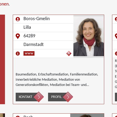
ionen
.
Boros-Gmelin
Lilla
64289
Darmstadt
R
(
T
Baumediation, Erbschaftsmediation, Familienmediation,
E
Innerbetriebliche Mediation, Mediation von
G
Generationskonflikten, Mediation bei Team- und
G
Gruppenkonflikten, Mediation von
U
Unternehmensnachfolgen, Nachbarschaftsmediation,
KONTAKT
PROFIL
W
Schulmediation, Wirtschaftsmediation