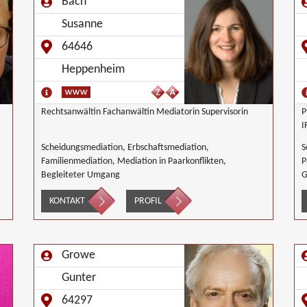
Bach
Susanne
64646
Heppenheim
Rechtsanwältin Fachanwältin Mediatorin Supervisorin
P
I
Scheidungsmediation, Erbschaftsmediation,
S
Familienmediation, Mediation in Paarkonflikten,
P
Begleiteter Umgang
G
G
KONTAKT
PROFIL
S
Growe
Gunter
64297