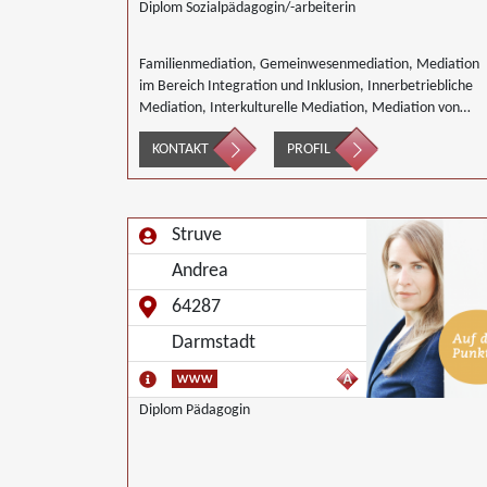
Diplom Sozialpädagogin/-arbeiterin
Familienmediation, Gemeinwesenmediation, Mediation
im Bereich Integration und Inklusion, Innerbetriebliche
Mediation, Interkulturelle Mediation, Mediation von
Generationskonflikten, Mediation bei Team- und
KONTAKT
PROFIL
Gruppenkonflikten, Nachbarschaftsmediation,
Schulmediation, Wirtschaftsmediation
Struve
Andrea
64287
Darmstadt
Diplom Pädagogin