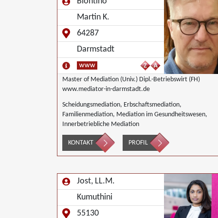
Biontino
Martin K.
64287
Darmstadt
Master of Mediation (Univ.) Dipl.-Betriebswirt (FH)
www.mediator-in-darmstadt.de
Scheidungsmediation, Erbschaftsmediation,
Familienmediation, Mediation im Gesundheitswesen,
Innerbetriebliche Mediation
KONTAKT
PROFIL
Jost, LL.M.
Kumuthini
55130