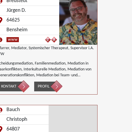
Breustedt
Jürgen D.
64625
Bensheim
farrer, Mediator, Systemischer Therapeut, Supervisor i.A.
FW
cheidungsmediation, Familienmediation, Mediation in
aarkonflikten, Interkulturelle Mediation, Mediation von
enerationskonflikten, Mediation bei Team- und
ruppenkonflikten, Nachbarschaftsmediation,
KONTAKT
PROFIL
chulmediation
Bauch
Christoph
64807