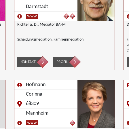
Darmstadt
e
Richter a. D., Mediator BAFM
D
Scheidungsmediation, Familienmediation
F
n
v
G
S
KONTAKT
PROFIL
Hofmann
Corinna
68309
Mannheim