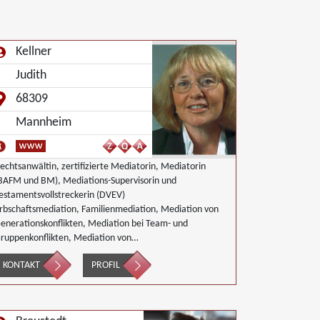
Kellner
Judith
68309
Mannheim
echtsanwältin, zertifizierte Mediatorin, Mediatorin
BAFM und BM), Mediations-Supervisorin und
estamentsvollstreckerin (DVEV)
rbschaftsmediation, Familienmediation, Mediation von
enerationskonflikten, Mediation bei Team- und
ruppenkonflikten, Mediation von
nternehmensnachfolgen, Nachbarschaftsmediation,
KONTAKT
PROFIL
irtschaftsmediation