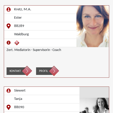
Kretz, M.A.
Ester
88289
Waldburg
Zert. Mediatorin - Supervisorin - Coach
KONTAKT
PROFIL
Siewert
Tanja
88090