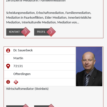
Zertifizierte Mediatorin / Familienmediation
Scheidungsmediation, Erbschaftsmediation, Familienmediation,
Mediation in Paarkonflikten, Elder Mediation, Innerbetriebliche
Mediation, Interkulturelle Mediation, Mediation von
Generationskonflikten, Mediation bei Team- und Gruppenkonflikten,
Nachbarschaftsmediation, Schulmediation
KONTAKT
PROFIL
Dr. Sauerbeck
Martin
72131
Ofterdingen
Wirtschaftsmediator (Steinbeis)