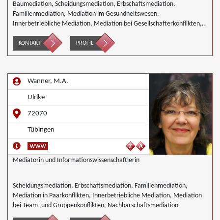
Baumediation, Scheidungsmediation, Erbschaftsmediation,
Familienmediation, Mediation im Gesundheitswesen,
Innerbetriebliche Mediation, Mediation bei Gesellschafterkonflikten,
Mediation im öffentlichen Bereich, Mediation bei Team- und
Gruppenkonflikten, Mediation von Unternehmensnachfolgen,
KONTAKT
PROFIL
Mediation in der Wohnungswirtschaft, Nachbarschaftsmediation
Wanner, M.A.
Ulrike
72070
Tübingen
Mediatorin und Informationswissenschaftlerin
Scheidungsmediation, Erbschaftsmediation, Familienmediation,
Mediation in Paarkonflikten, Innerbetriebliche Mediation, Mediation
bei Team- und Gruppenkonflikten, Nachbarschaftsmediation