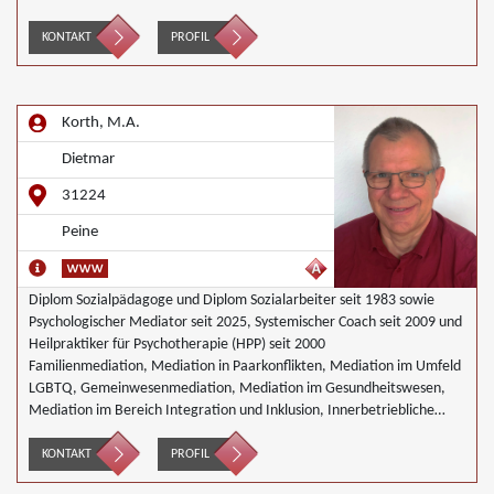
KONTAKT
PROFIL
Korth, M.A.
Dietmar
31224
Peine
Diplom Sozialpädagoge und Diplom Sozialarbeiter seit 1983 sowie
Psychologischer Mediator seit 2025, Systemischer Coach seit 2009 und
Heilpraktiker für Psychotherapie (HPP) seit 2000
Familienmediation, Mediation in Paarkonflikten, Mediation im Umfeld
LGBTQ, Gemeinwesenmediation, Mediation im Gesundheitswesen,
Mediation im Bereich Integration und Inklusion, Innerbetriebliche
Mediation, Interkulturelle Mediation, Mediation von
Generationskonflikten, Mediation bei Team- und Gruppenkonflikten,
KONTAKT
PROFIL
Nachbarschaftsmediation, Schulmediation