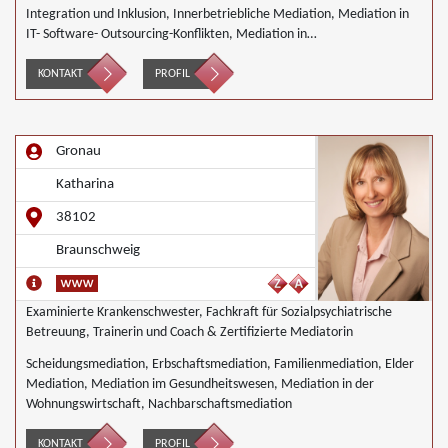
Integration und Inklusion, Innerbetriebliche Mediation, Mediation in
IT- Software- Outsourcing-Konflikten, Mediation in
Telekommunikationsprojekten, Mediation von Generationskonflikten,
Mediation bei Team- und Gruppenkonflikten,
KONTAKT
PROFIL
Nachbarschaftsmediation, Schulmediation, Wirtschaftsmediation
Gronau
Katharina
38102
Braunschweig
Examinierte Krankenschwester, Fachkraft für Sozialpsychiatrische
Betreuung, Trainerin und Coach & Zertifizierte Mediatorin
Scheidungsmediation, Erbschaftsmediation, Familienmediation, Elder
Mediation, Mediation im Gesundheitswesen, Mediation in der
Wohnungswirtschaft, Nachbarschaftsmediation
KONTAKT
PROFIL