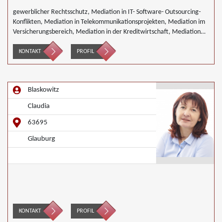
gewerblicher Rechtsschutz, Mediation in IT- Software- Outsourcing-
Konflikten, Mediation in Telekommunikationsprojekten, Mediation im
Versicherungsbereich, Mediation in der Kreditwirtschaft, Mediation
bei Gesellschafterkonflikten, Mediation im öffentlichen Bereich,
Mediation bei Team- und Gruppenkonflikten, Mediation von
KONTAKT
PROFIL
Unternehmensnachfolgen, Mediation in der Wohnungswirtschaft,
Umweltmediation, Wirtschaftsmediation
Blaskowitz
Claudia
63695
Glauburg
KONTAKT
PROFIL