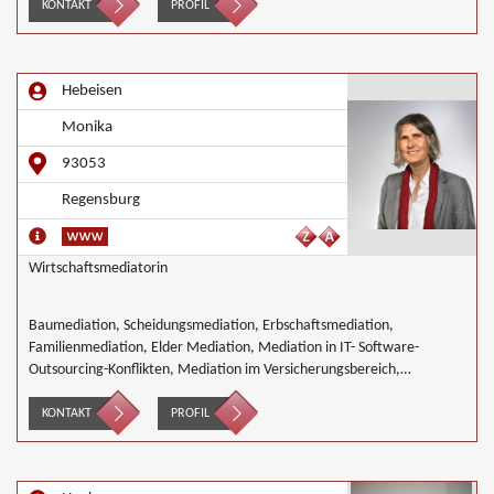
KONTAKT
PROFIL
Hebeisen
Monika
93053
Regensburg
Wirtschaftsmediatorin
Baumediation, Scheidungsmediation, Erbschaftsmediation,
Familienmediation, Elder Mediation, Mediation in IT- Software-
Outsourcing-Konflikten, Mediation im Versicherungsbereich,
Mediation in der Kreditwirtschaft, Mediation von
Generationskonflikten, Mediation bei Gesellschafterkonflikten,
KONTAKT
PROFIL
Mediation im öffentlichen Bereich, Mediation bei Team- und
Gruppenkonflikten, Mediation von Unternehmensnachfolgen,
Mediation in der Wohnungswirtschaft, Umweltmediation,