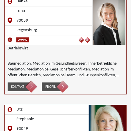
Hanke
Landwirtschaft Forstwirtschaft Agrar, Wirtschaftsmediation
Lona
93059
Regensburg
Betriebswirt
Baumediation, Mediation im Gesundheitswesen, Innerbetriebliche
Mediation, Mediation bei Gesellschafterkonflikten, Mediation im
öffentlichen Bereich, Mediation bei Team- und Gruppenkonflikten,
Mediation von Unternehmensnachfolgen, Schulmediation,
Wirtschaftsmediation
KONTAKT
PROFIL
Utz
Stephanie
93049