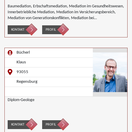
Baumediation, Erbschaftsmediation, Mediation im Gesundheitswesen,
Innerbetriebliche Mediation, Mediation im Versicherungsbereich,
Mediation von Generationskonflikten, Mediation bei
Gesellschafterkonflikten, Mediation bei Team- und Gruppenkonflikten,
Mediation von Unternehmensnachfolgen, Mediation in der
KONTAKT
PROFIL
Wohnungswirtschaft, Nachbarschaftsmediation, Landwirtschaft
Forstwirtschaft Agrar, Wirtschaftsmediation
Bücherl
Klaus
93055
Regensburg
Diplom-Geologe
KONTAKT
PROFIL