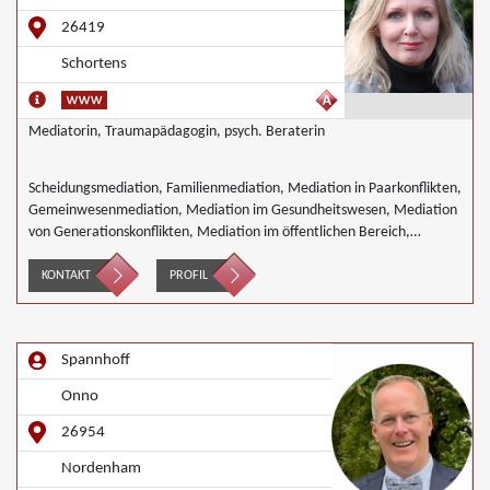
26419
Schortens
Mediatorin, Traumapädagogin, psych. Beraterin
Scheidungsmediation, Familienmediation, Mediation in Paarkonflikten,
Gemeinwesenmediation, Mediation im Gesundheitswesen, Mediation
von Generationskonflikten, Mediation im öffentlichen Bereich,
Mediation bei Team- und Gruppenkonflikten,
Nachbarschaftsmediation, Schulmediation, Täter/Opfer Ausgleich
KONTAKT
PROFIL
Spannhoff
Onno
26954
Nordenham