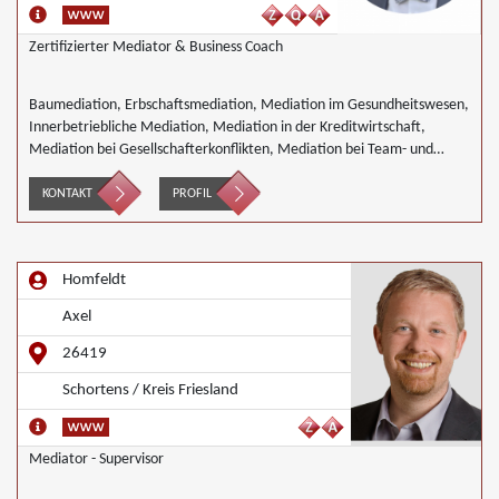
Zertifizierter Mediator & Business Coach
Baumediation, Erbschaftsmediation, Mediation im Gesundheitswesen,
Innerbetriebliche Mediation, Mediation in der Kreditwirtschaft,
Mediation bei Gesellschafterkonflikten, Mediation bei Team- und
Gruppenkonflikten, Mediation von Unternehmensnachfolgen,
Mediation in der Wohnungswirtschaft, Nachbarschaftsmediation,
KONTAKT
PROFIL
Wirtschaftsmediation
Homfeldt
Axel
26419
Schortens / Kreis Friesland
Mediator - Supervisor