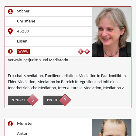
Sticher
Christiane
45239
Essen
Verwaltungsjuristin und Mediatorin
Erbschaftsmediation, Familienmediation, Mediation in Paarkonflikten,
Elder Mediation, Mediation im Bereich Integration und Inklusion,
Innerbetriebliche Mediation, Interkulturelle Mediation, Mediation von
Generationskonflikten, Mediation im öffentlichen Bereich, Mediation
bei Team- und Gruppenkonflikten, Wirtschaftsmediation
KONTAKT
PROFIL
Münster
Anton