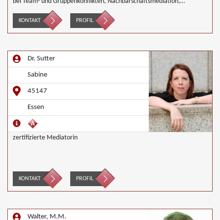
bei Team- und Gruppenkonflikten, Nachbarschaftsmediation,
Schulmediation
KONTAKT
PROFIL
Dr. Sutter
Sabine
45147
Essen
zertifizierte Mediatorin
KONTAKT
PROFIL
Walter, M.M.