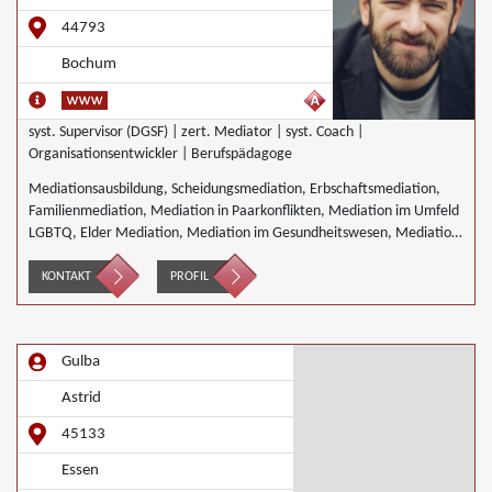
44793
Bochum
syst. Supervisor (DGSF) | zert. Mediator | syst. Coach |
Organisationsentwickler | Berufspädagoge
Mediationsausbildung, Scheidungsmediation, Erbschaftsmediation,
Familienmediation, Mediation in Paarkonflikten, Mediation im Umfeld
LGBTQ, Elder Mediation, Mediation im Gesundheitswesen, Mediation
im Bereich Integration und Inklusion, Innerbetriebliche Mediation,
Interkulturelle Mediation, Mediation von Generationskonflikten,
KONTAKT
PROFIL
Mediation bei Gesellschafterkonflikten, Mediation im öffentlichen
Bereich, Mediation bei Team- und Gruppenkonflikten, Mediation von
Unternehmensnachfolgen, Schulmediation, Täter/Opfer Ausgleich,
Gulba
Umweltmediation, Wirtschaftsmediation
Astrid
45133
Essen