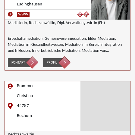
Lüdinghausen
Mediatorin, Rechtsanwältin, Dipl. Verwaltungswirtin (FH)
Erbschaftsmediation, Gemeinwesenmediation, Elder Mediation,
Mediation im Gesundheitswesen, Mediation im Bereich Integration
und Inklusion, Innerbetriebliche Mediation, Mediation von
Generationskonflikten, Mediation bei Gesellschafterkonflikten,
Mediation bei Team- und Gruppenkonflikten, Mediation von
KONTAKT
PROFIL
Unternehmensnachfolgen, Nachbarschaftsmediation, Schulmediation,
Wirtschaftsmediation
Brammen
Christina
44787
Bochum
Rechtsanwältin