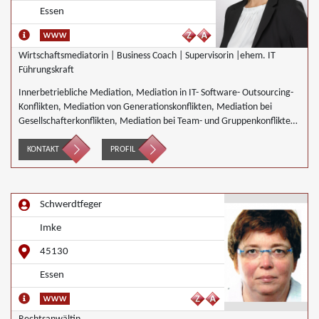
Essen
Wirtschaftsmediatorin | Business Coach | Supervisorin |ehem. IT
Führungskraft
Innerbetriebliche Mediation, Mediation in IT- Software- Outsourcing-
Konflikten, Mediation von Generationskonflikten, Mediation bei
Gesellschafterkonflikten, Mediation bei Team- und Gruppenkonflikten,
Mediation von Unternehmensnachfolgen, Nachbarschaftsmediation,
Schulmediation, Wirtschaftsmediation
KONTAKT
PROFIL
Schwerdtfeger
Imke
45130
Essen