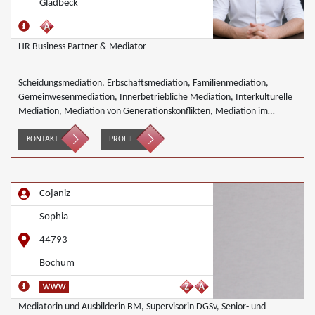
Gladbeck
HR Business Partner & Mediator
Scheidungsmediation, Erbschaftsmediation, Familienmediation,
Gemeinwesenmediation, Innerbetriebliche Mediation, Interkulturelle
Mediation, Mediation von Generationskonflikten, Mediation im
öffentlichen Bereich, Mediation bei Team- und Gruppenkonflikten,
Nachbarschaftsmediation, Schulmediation, Wirtschaftsmediation
KONTAKT
PROFIL
Cojaniz
Sophia
44793
Bochum
Mediatorin und Ausbilderin BM, Supervisorin DGSv, Senior- und