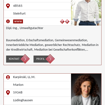
48565
Steinfurt
Dipl.-Ing., Umweltgutachter
Baumediation, Erbschaftsmediation, Gemeinwesenmediation,
Innerbetriebliche Mediation, gewerblicher Rechtsschutz, Mediation in
der Kreditwirtschaft, Mediation bei Gesellschafterkonflikten,
Mediation im öffentlichen Bereich, Mediation bei Team- und
Gruppenkonflikten, Mediation von Unternehmensnachfolgen,
KONTAKT
PROFIL
Mediation in der Wohnungswirtschaft, Nachbarschaftsmediation,
Umweltmediation, Landwirtschaft Forstwirtschaft Agrar,
Wirtschaftsmediation
Karpinski, LL.M.
Marion
59348
Lüdinghausen