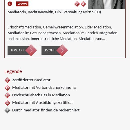
Mediatorin, Rechtsanwältin, Dipl. Verwaltungswirtin (FH)
Erbschaftsmediation, Gemeinwesenmediation, Elder Mediation,
Mediation im Gesundheitswesen, Mediation im Bereich Integration
und Inklusion, Innerbetriebliche Mediation, Mediation von
Generationskonflikten, Mediation bei Gesellschafterkonflikten,
Mediation bei Team- und Gruppenkonflikten, Mediation von
KONTAKT
PROFIL
Unternehmensnachfolgen, Nachbarschaftsmediation, Schulmediation,
Wirtschaftsmediation
Legende
Zertifizierter Mediator
Mediator mit Verbandsanerkennung
Hochschulabschluss in Mediation
Mediator mit Ausbildungszertifikat
Durch mediator-finden.de recherchiert