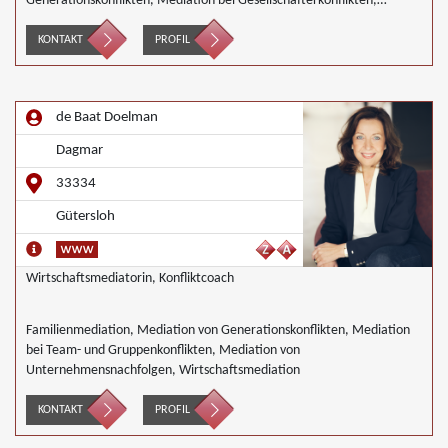
Generationskonflikten, Mediation bei Gesellschafterkonflikten,
Mediation bei Team- und Gruppenkonflikten, Mediation von
Unternehmensnachfolgen, Mediation in der Wohnungswirtschaft,
KONTAKT
PROFIL
Nachbarschaftsmediation
de Baat Doelman
Dagmar
33334
Gütersloh
Wirtschaftsmediatorin, Konfliktcoach
Familienmediation, Mediation von Generationskonflikten, Mediation
bei Team- und Gruppenkonflikten, Mediation von
Unternehmensnachfolgen, Wirtschaftsmediation
KONTAKT
PROFIL