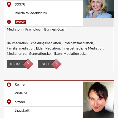
33378
Rheda-Wiedenbrück
Mediatorin, Psychologin, Business Coach
Baumediation, Scheidungsmediation, Erbschaftsmediation,
Familienmediation, Elder Mediation, Innerbetriebliche Mediation,
Mediation von Generationskonflikten, Mediation bei
Gesellschafterkonflikten, Mediation im öffentlichen Bereich,
Mediation bei Team- und Gruppenkonflikten, Mediation von
KONTAKT
PROFIL
Unternehmensnachfolgen, Mediation in der Wohnungswirtschaft,
Nachbarschaftsmediation, Schulmediation, Wirtschaftsmediation
Reimer
Viola M.
59555
Lippstadt