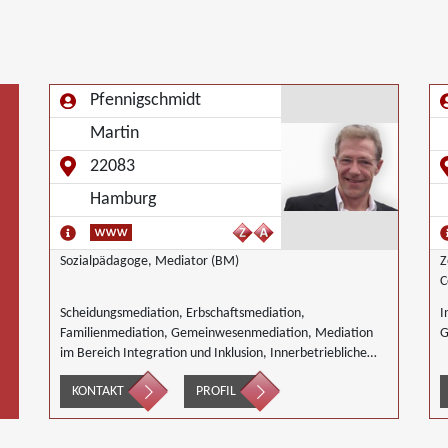
Pfennigschmidt
Martin
22083
Hamburg
Sozialpädagoge, Mediator (BM)
Z
C
Scheidungsmediation, Erbschaftsmediation,
I
Familienmediation, Gemeinwesenmediation, Mediation
G
im Bereich Integration und Inklusion, Innerbetriebliche
Mediation, Interkulturelle Mediation, Mediation in IT-
KONTAKT
PROFIL
Software- Outsourcing-Konflikten, Mediation von
Generationskonflikten, Mediation bei
Gesellschafterkonflikten, Mediation im öffentlichen