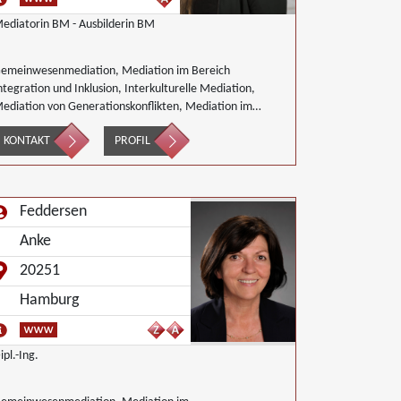
ediatorin BM - Ausbilderin BM
emeinwesenmediation, Mediation im Bereich
ntegration und Inklusion, Interkulturelle Mediation,
ediation von Generationskonflikten, Mediation im
ffentlichen Bereich, Mediation bei Team- und
KONTAKT
PROFIL
ruppenkonflikten, Nachbarschaftsmediation,
chulmediation
Feddersen
Anke
20251
Hamburg
ipl.-Ing.