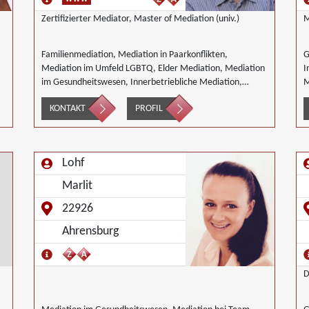
Zertifizierter Mediator, Master of Mediation (univ.)
M
Familienmediation, Mediation in Paarkonflikten,
G
Mediation im Umfeld LGBTQ, Elder Mediation, Mediation
I
im Gesundheitswesen, Innerbetriebliche Mediation,
M
Mediation von Generationskonflikten, Mediation bei
ö
KONTAKT
PROFIL
Team- und Gruppenkonflikten
G
S
Lohf
Marlit
22926
Ahrensburg
D