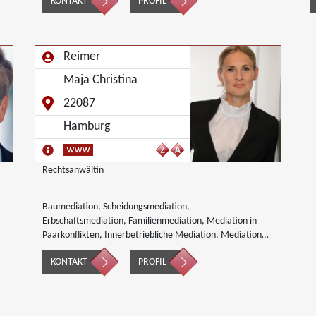
KONTAKT
PROFIL
U
A
Reimer
Maja Christina
22087
Hamburg
Rechtsanwältin
Baumediation, Scheidungsmediation,
Erbschaftsmediation, Familienmediation, Mediation in
Paarkonflikten, Innerbetriebliche Mediation, Mediation
von Generationskonflikten, Mediation bei
KONTAKT
PROFIL
Gesellschafterkonflikten, Mediation von
Unternehmensnachfolgen, Täter/Opfer Ausgleich,
Begleiteter Umgang, Wirtschaftsmediation