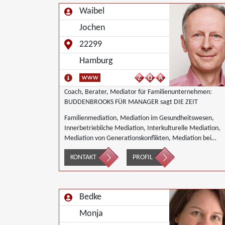
Waibel
Jochen
22299
Hamburg
Coach, Berater, Mediator für Familienunternehmen:
BUDDENBROOKS FÜR MANAGER sagt DIE ZEIT
Familienmediation, Mediation im Gesundheitswesen,
Innerbetriebliche Mediation, Interkulturelle Mediation,
Mediation von Generationskonflikten, Mediation bei
Gesellschafterkonflikten, Mediation bei Team- und
KONTAKT
PROFIL
Gruppenkonflikten, Mediation von
Unternehmensnachfolgen, Landwirtschaft Forstwirtschaf
Agrar, Wirtschaftsmediation
Bedke
Monja