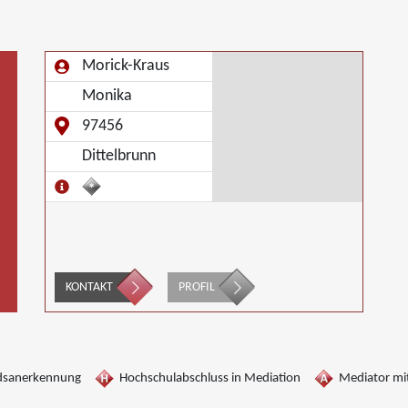
Morick-Kraus
Monika
97456
Dittelbrunn
KONTAKT
PROFIL
dsanerkennung
Hochschulabschluss in Mediation
Mediator mit