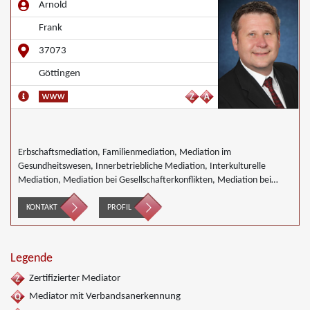
Arnold
Frank
37073
Göttingen
Erbschaftsmediation, Familienmediation, Mediation im
Gesundheitswesen, Innerbetriebliche Mediation, Interkulturelle
Mediation, Mediation bei Gesellschafterkonflikten, Mediation bei
Team- und Gruppenkonflikten, Mediation von
Unternehmensnachfolgen, Nachbarschaftsmediation,
KONTAKT
PROFIL
Wirtschaftsmediation
Legende
Zertifizierter Mediator
Mediator mit Verbandsanerkennung