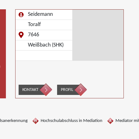
Seidemann
Toralf
7646
Weißbach (SHK)
n
KONTAKT
PROFIL
dsanerkennung
Hochschulabschluss in Mediation
Mediator mit