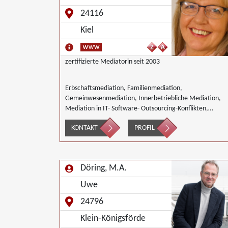
24116
Kiel
zertifizierte Mediatorin seit 2003
Erbschaftsmediation, Familienmediation,
Gemeinwesenmediation, Innerbetriebliche Mediation,
Mediation in IT- Software- Outsourcing-Konflikten,
Mediation im Versicherungsbereich, Mediation in der
KONTAKT
PROFIL
Kreditwirtschaft, Mediation von Generationskonflikten,
Mediation bei Gesellschafterkonflikten, Mediation im
öffentlichen Bereich, Mediation bei Team- und
Gruppenkonflikten, Mediation von
Döring, M.A.
Unternehmensnachfolgen, Wirtschaftsmediation
Uwe
24796
Klein-Königsförde