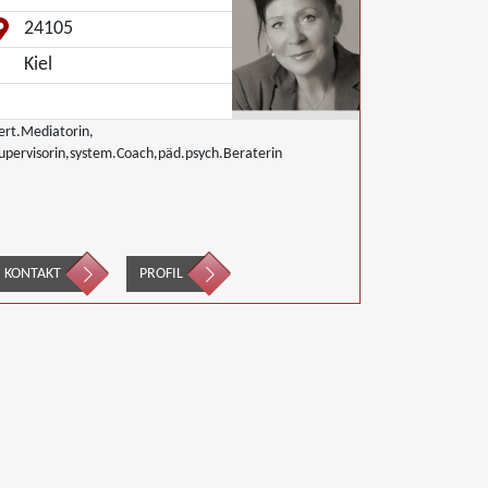
24105
Kiel
ert.Mediatorin,
upervisorin,system.Coach,päd.psych.Beraterin
KONTAKT
PROFIL