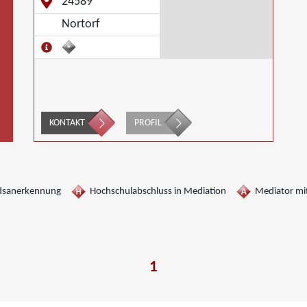
24589
Nortorf
KONTAKT
PROFIL
dsanerkennung
Hochschulabschluss in Mediation
Mediator mit
1