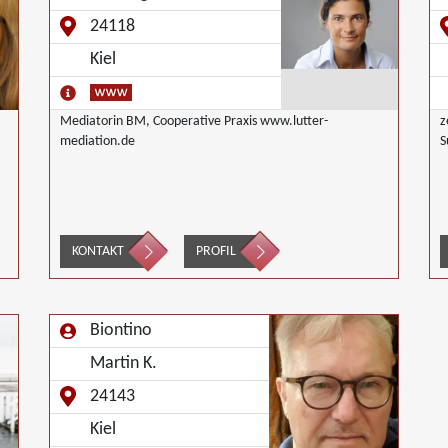
24118
Kiel
Mediatorin BM, Cooperative Praxis www.lutter-
z
mediation.de
S
KONTAKT
PROFIL
Biontino
Martin K.
24143
Kiel