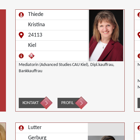
Thiede
Kristina
24113
Kiel
Mediatorin (Advanced Studies CAU Kiel), Dipl.kauffrau,
M
Bankkauffrau
M
M
KONTAKT
PROFIL
Lutter
Gerburg