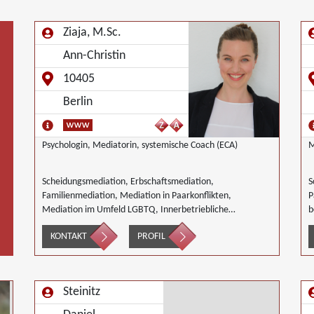
Ziaja, M.Sc.
Ann-Christin
10405
Berlin
Psychologin, Mediatorin, systemische Coach (ECA)
M
Scheidungsmediation, Erbschaftsmediation,
S
Familienmediation, Mediation in Paarkonflikten,
P
Mediation im Umfeld LGBTQ, Innerbetriebliche
b
Mediation, Mediation von Generationskonflikten,
B
KONTAKT
PROFIL
Mediation bei Team- und Gruppenkonflikten,
W
Wirtschaftsmediation
Steinitz