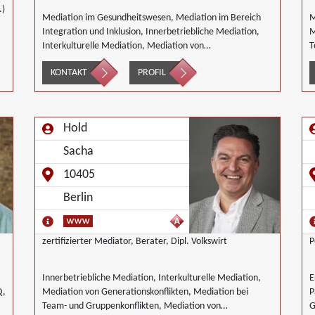
.)
Mediation im Gesundheitswesen, Mediation im Bereich
M
Integration und Inklusion, Innerbetriebliche Mediation,
M
Interkulturelle Mediation, Mediation von
T
Generationskonflikten, Mediation bei
KONTAKT
PROFIL
Gesellschafterkonflikten, Mediation bei Team- und
Gruppenkonflikten, keine besonderen Schwerpunkte
Hold
Sacha
10405
Berlin
zertifizierter Mediator, Berater, Dipl. Volkswirt
P
Innerbetriebliche Mediation, Interkulturelle Mediation,
E
Q,
Mediation von Generationskonflikten, Mediation bei
P
Team- und Gruppenkonflikten, Mediation von
G