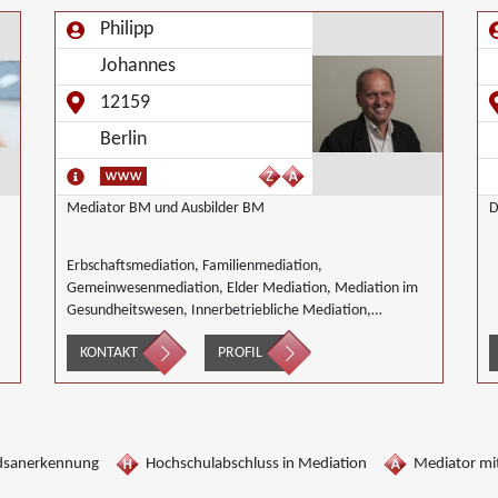
Philipp
Johannes
12159
Berlin
Mediator BM und Ausbilder BM
D
Erbschaftsmediation, Familienmediation,
Gemeinwesenmediation, Elder Mediation, Mediation im
Gesundheitswesen, Innerbetriebliche Mediation,
Mediation von Generationskonflikten, Mediation bei
KONTAKT
PROFIL
Gesellschafterkonflikten, Mediation im öffentlichen
Bereich, Mediation bei Team- und Gruppenkonflikten,
Mediation von Unternehmensnachfolgen,
Nachbarschaftsmediation, Umweltmediation,
Wirtschaftsmediation
dsanerkennung
Hochschulabschluss in Mediation
Mediator mit