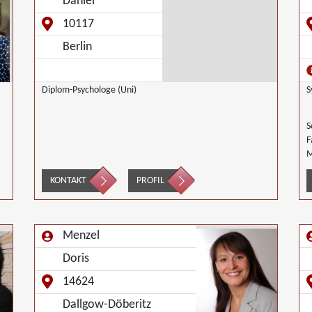
Daniel
10117
Berlin
Diplom-Psychologe (Uni)
S
S
F
M
M
KONTAKT
PROFIL
G
G
B
M
Menzel
N
Doris
14624
Dallgow-Döberitz