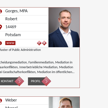
Gorges, MPA
Robert
14469
Potsdam
aster of Public Administration
cheidungsmediation, Familienmediation, Mediation in
aarkonflikten, Innerbetriebliche Mediation, Mediation
ei Gesellschafterkonflikten, Mediation im öffentlichen
ereich, Mediation bei Team- und Gruppenkonflikten,
KONTAKT
PROFIL
irtschaftsmediation
Weber