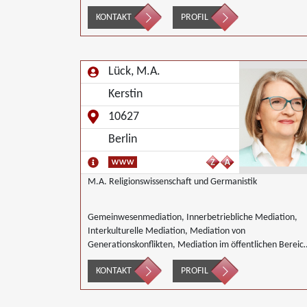
Integration und Inklusion, Innerbetriebliche Mediation,
KONTAKT
PROFIL
Interkulturelle Mediation, Mediation von
Generationskonflikten, Mediation bei
Gesellschafterkonflikten, Mediation im öffentlichen
Bereich, Mediation bei Team- und Gruppenkonflikten,
Lück, M.A.
Mediation von Unternehmensnachfolgen, Mediation in
der Wohnungswirtschaft, Nachbarschaftsmediation,
Kerstin
Schulmediation, Umweltmediation
10627
Berlin
M.A. Religionswissenschaft und Germanistik
Gemeinwesenmediation, Innerbetriebliche Mediation,
Interkulturelle Mediation, Mediation von
Generationskonflikten, Mediation im öffentlichen Bereic
Mediation bei Team- und Gruppenkonflikten,
KONTAKT
PROFIL
Nachbarschaftsmediation, Schulmediation