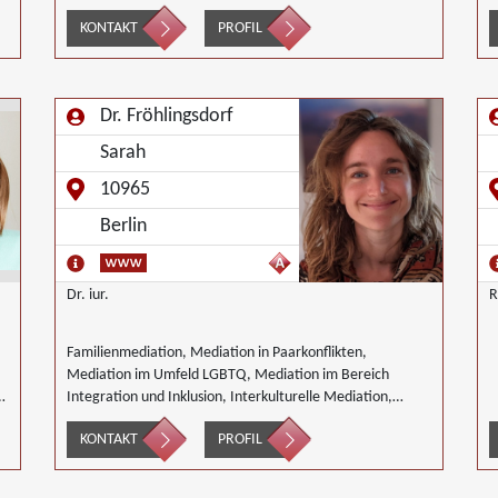
Unternehmensnachfolgen, Wirtschaftsmediation
G
KONTAKT
PROFIL
I
G
M
N
Dr. Fröhlingsdorf
Sarah
10965
Berlin
Dr. iur.
R
Familienmediation, Mediation in Paarkonflikten,
Mediation im Umfeld LGBTQ, Mediation im Bereich
h,
Integration und Inklusion, Interkulturelle Mediation,
Mediation im öffentlichen Bereich, Mediation bei Team-
KONTAKT
PROFIL
und Gruppenkonflikten, Nachbarschaftsmediation