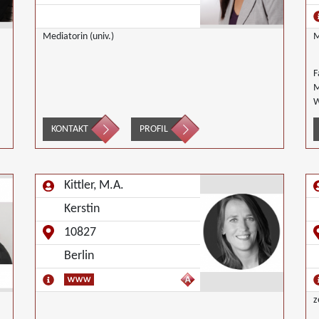
Mediatorin (univ.)
M
F
M
W
KONTAKT
PROFIL
Kittler, M.A.
Kerstin
10827
Berlin
z