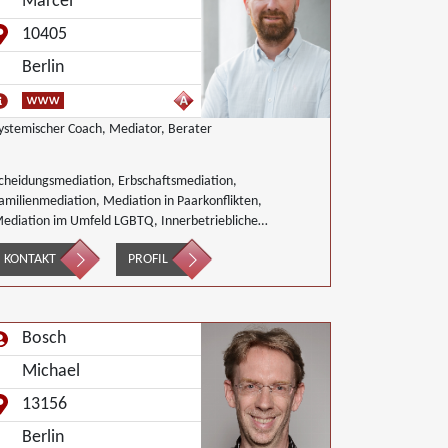
Marcel
10405
Berlin
ystemischer Coach, Mediator, Berater
cheidungsmediation, Erbschaftsmediation,
amilienmediation, Mediation in Paarkonflikten,
ediation im Umfeld LGBTQ, Innerbetriebliche
ediation, Interkulturelle Mediation, Mediation von
KONTAKT
PROFIL
enerationskonflikten, Mediation bei
esellschafterkonflikten, Mediation im öffentlichen
ereich, Mediation bei Team- und Gruppenkonflikten,
ediation von Unternehmensnachfolgen,
Bosch
achbarschaftsmediation
Michael
13156
Berlin