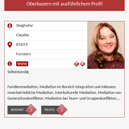
Oberbayern mit ausführlichem Profil
Steghofer
Claudia
85659
Forstern
Selbstständig
Familienmediation, Mediation im Bereich Integration und Inklusion,
Innerbetriebliche Mediation, Interkulturelle Mediation, Mediation von
Generationskonflikten, Mediation bei Team- und Gruppenkonflikten,
Mediation von Unternehmensnachfolgen, Nachbarschaftsmediation,
Schulmediation, Täter/Opfer Ausgleich, Begleiteter Umgang,
KONTAKT
PROFIL
Wirtschaftsmediation