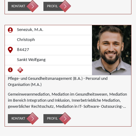
Unternehmensnachfolgen, Wirtschaftsmediation
KONTAKT
PROFIL
Senezuk, M.A.
Christoph
84427
Sankt Wolfgang
Pflege- und Gesundheitsmanagement (B.A.) - Personal und
Organisation (M.A.)
Gemeinwesenmediation, Mediation im Gesundheitswesen, Mediation
im Bereich Integration und Inklusion, Innerbetriebliche Mediation,
gewerblicher Rechtsschutz, Mediation in IT- Software- Outsourcing-
Konflikten, Mediation in Telekommunikationsprojekten, Mediation im
Versicherungsbereich, Mediation in der Kreditwirtschaft, Mediation
KONTAKT
PROFIL
bei Gesellschafterkonflikten, Mediation im öffentlichen Bereich,
Mediation bei Team- und Gruppenkonflikten, Mediation von