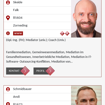
Skeide
Falk
85604
Zorneding
Dipl.-Ing. (FH); Mediator (univ.); Coach (Univ.)
Familienmediation, Gemeinwesenmediation, Mediation im
Gesundheitswesen, Innerbetriebliche Mediation, Mediation in IT-
Software- Outsourcing-Konflikten, Mediation von
Generationskonflikten, Mediation im öffentlichen Bereich, Mediation
bei Team- und Gruppenkonflikten, Nachbarschaftsmediation,
KONTAKT
PROFIL
Wirtschaftsmediation
Schmidbauer
Andi
81673