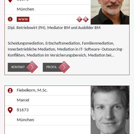
München
Dipl. Betriebswirt (FH), Mediator BM und Ausbilder BM
Scheidungsmediation, Erbschaftsmediation, Familienmediation,
Innerbetriebliche Mediation, Mediation in IT- Software- Outsourcing-
Konflikten, Mediation im Versicherungsbereich, Mediation bei
Gesellschafterkonflikten, Mediation bei Team- und Gruppenkonflikten,
Nachbarschaftsmediation, Wirtschaftsmediation
KONTAKT
PROFIL
Fiebelkorn, M.Sc.
Marcel
81673
München