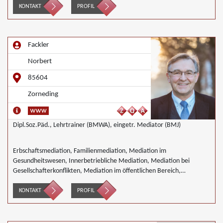
KONTAKT
PROFIL
Fackler
Norbert
85604
Zorneding
Dipl.Soz.Päd., Lehrtrainer (BMWA), eingetr. Mediator (BMJ)
Erbschaftsmediation, Familienmediation, Mediation im
Gesundheitswesen, Innerbetriebliche Mediation, Mediation bei
Gesellschafterkonflikten, Mediation im öffentlichen Bereich,
Mediation bei Team- und Gruppenkonflikten, Mediation von
Unternehmensnachfolgen, Nachbarschaftsmediation,
KONTAKT
PROFIL
Wirtschaftsmediation