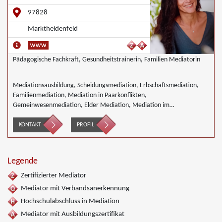
97828
Marktheidenfeld
Pädagogische Fachkraft, Gesundheitstrainerin, Familien Mediatorin
Mediationsausbildung, Scheidungsmediation, Erbschaftsmediation,
Familienmediation, Mediation in Paarkonflikten,
Gemeinwesenmediation, Elder Mediation, Mediation im
Gesundheitswesen, Mediation im Bereich Integration und Inklusion,
Innerbetriebliche Mediation, Interkulturelle Mediation, Mediation bei
KONTAKT
PROFIL
Gesellschafterkonflikten, Mediation im öffentlichen Bereich,
Mediation bei Team- und Gruppenkonflikten,
Nachbarschaftsmediation, Schulmediation, Begleiteter Umgang,
Legende
Wirtschaftsmediation
Zertifizierter Mediator
Mediator mit Verbandsanerkennung
Hochschulabschluss in Mediation
Mediator mit Ausbildungszertifikat