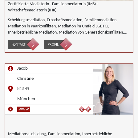
Zertifizierte Mediatorin - Familienmediatorin (IMS) -
Wirtschaftsmediatorin (IHK)
Scheidungsmediation, Erbschaftsmediation, Familienmediation,
Mediation in Paarkonflikten, Mediation im Umfeld LGBTQ,
Innerbetriebliche Mediation, Mediation von Generationskonflikten,
Mediation bei Team- und Gruppenkonflikten, Mediation von
Unternehmensnachfolgen, Nachbarschaftsmediation, Schulmediation
KONTAKT
PROFIL
Jacob
Christine
81549
München
Mediationsausbildung, Familienmediation, Innerbetriebliche