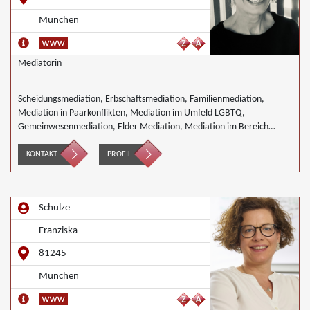
München
Mediatorin
Scheidungsmediation, Erbschaftsmediation, Familienmediation,
Mediation in Paarkonflikten, Mediation im Umfeld LGBTQ,
Gemeinwesenmediation, Elder Mediation, Mediation im Bereich
Integration und Inklusion, Interkulturelle Mediation,
Nachbarschaftsmediation, Schulmediation
KONTAKT
PROFIL
Schulze
Franziska
81245
München