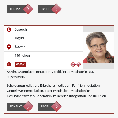
KONTAKT
PROFIL
Strauch
Ingrid
80797
München
Ärztin, systemische Beraterin, zertifizierte Mediatorin BM,
Supervisorin
Scheidungsmediation, Erbschaftsmediation, Familienmediation,
Gemeinwesenmediation, Elder Mediation, Mediation im
Gesundheitswesen, Mediation im Bereich Integration und Inklusion,
Innerbetriebliche Mediation, Mediation von Generationskonflikten,
Mediation im öffentlichen Bereich, Mediation bei Team- und
KONTAKT
PROFIL
Gruppenkonflikten, Mediation von Unternehmensnachfolgen,
Nachbarschaftsmediation, Schulmediation