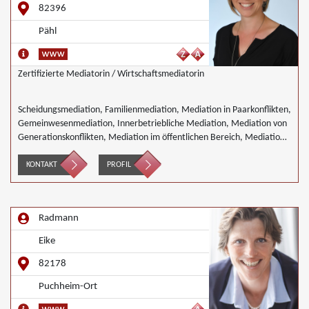
82396
Pähl
Zertifizierte Mediatorin / Wirtschaftsmediatorin
Scheidungsmediation, Familienmediation, Mediation in Paarkonflikten,
Gemeinwesenmediation, Innerbetriebliche Mediation, Mediation von
Generationskonflikten, Mediation im öffentlichen Bereich, Mediation
bei Team- und Gruppenkonflikten, Mediation von
Unternehmensnachfolgen, Nachbarschaftsmediation, Schulmediation,
KONTAKT
PROFIL
Landwirtschaft Forstwirtschaft Agrar, Wirtschaftsmediation
Radmann
Eike
82178
Puchheim-Ort