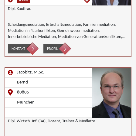
Dipl. Kauffrau
Scheidungsmediation, Erbschaftsmediation, Familienmediation,
Mediation in Paarkonflikten, Gemeinwesenmediation,
Innerbetriebliche Mediation, Mediation von Generationskonflikten,
Mediation bei Gesellschafterkonflikten, Mediation bei Team- und
Gruppenkonflikten, Mediation von Unternehmensnachfolgen,
KONTAKT
PROFIL
Mediation in der Wohnungswirtschaft, Nachbarschaftsmediation,
Wirtschaftsmediation
Jacobitz, M.Sc.
Bernd
80805
München
Dipl. Wirtsch.-Inf. (BA), Dozent, Trainer & Mediator