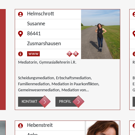
Helmschrott
Susanne
86441
Zusmarshausen
Mediatorin, Gymnasiallehrerin i.R.
R
Scheidungsmediation, Erbschaftsmediation,
B
Familienmediation, Mediation in Paarkonflikten,
E
Gemeinwesenmediation, Mediation von
G
Generationskonflikten, Mediation im öffentlichen Bereich,
I
KONTAKT
PROFIL
Nachbarschaftsmediation, Schulmediation
M
i
G
G
Hebenstreit
B
M