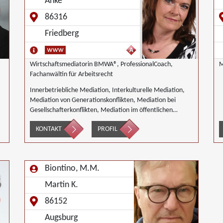
Anke
d
S
86316
U
Friedberg
Wirtschaftsmediatorin BMWA®, ProfessionalCoach,
Fachanwältin für Arbeitsrecht
Innerbetriebliche Mediation, Interkulturelle Mediation,
Mediation von Generationskonflikten, Mediation bei
Gesellschafterkonflikten, Mediation im öffentlichen
Bereich, Mediation bei Team- und Gruppenkonflikten,
KONTAKT
PROFIL
Mediation von Unternehmensnachfolgen,
Wirtschaftsmediation
Biontino, M.M.
Martin K.
86152
Augsburg