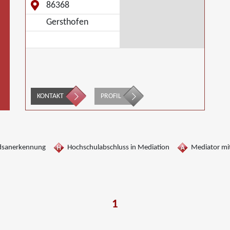
86368
Gersthofen
KONTAKT
PROFIL
dsanerkennung
Hochschulabschluss in Mediation
Mediator mit
1