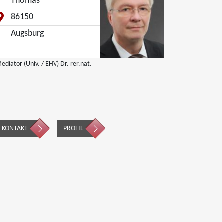
Thomas
er Wohnungswirtschaft, Nachbarschaftsmediation,
chulmediation, Täter/Opfer Ausgleich,
86150
mweltmediation, Wirtschaftsmediation
Augsburg
Mediator (Univ. / EHV) Dr. rer.nat.
KONTAKT
PROFIL