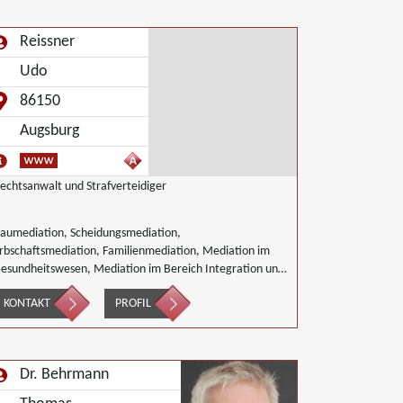
Reissner
Udo
86150
Augsburg
echtsanwalt und Strafverteidiger
aumediation, Scheidungsmediation,
rbschaftsmediation, Familienmediation, Mediation im
esundheitswesen, Mediation im Bereich Integration und
nklusion, Innerbetriebliche Mediation, Interkulturelle
KONTAKT
PROFIL
ediation, Mediation im Versicherungsbereich, Mediation
n der Kreditwirtschaft, Mediation von
enerationskonflikten, Mediation bei
esellschafterkonflikten, Mediation im öffentlichen
Dr. Behrmann
ereich, Mediation bei Team- und Gruppenkonflikten,
ediation von Unternehmensnachfolgen, Mediation in