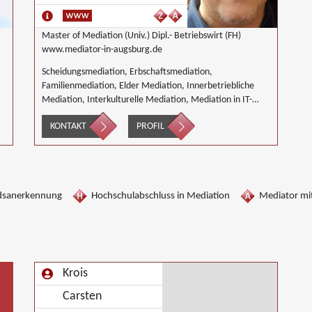
Master of Mediation (Univ.) Dipl.- Betriebswirt (FH)
www.mediator-in-augsburg.de
Scheidungsmediation, Erbschaftsmediation,
Familienmediation, Elder Mediation, Innerbetriebliche
Mediation, Interkulturelle Mediation, Mediation in IT-
Software- Outsourcing-Konflikten, Mediation in
KONTAKT
PROFIL
Telekommunikationsprojekten, Mediation im
Versicherungsbereich, Mediation in der Kreditwirtschaft,
Mediation von Generationskonflikten, Mediation bei
Gesellschafterkonflikten, Mediation im öffentlichen
Bereich, Mediation bei Team- und Gruppenkonflikten,
dsanerkennung
Hochschulabschluss in Mediation
Mediator mit
Mediation von Unternehmensnachfolgen, Mediation in
der Wohnungswirtschaft, Umweltmediation,
Wirtschaftsmediation
Krois
Carsten