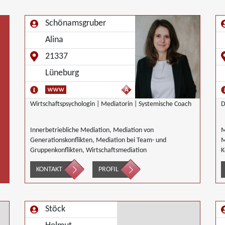
Schönamsgruber
Alina
21337
Lüneburg
Wirtschaftspsychologin | Mediatorin | Systemische Coach
D
Innerbetriebliche Mediation, Mediation von
M
Generationskonflikten, Mediation bei Team- und
M
Gruppenkonflikten, Wirtschaftsmediation
K
v
KONTAKT
PROFIL
G
B
M
W
Stöck