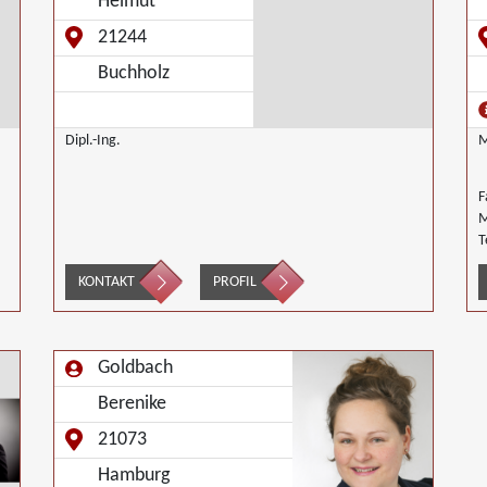
Helmut
21244
Buchholz
Dipl.-Ing.
M
F
M
T
L
KONTAKT
PROFIL
W
Goldbach
Berenike
21073
Hamburg