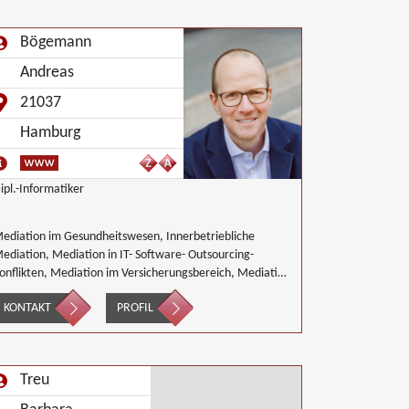
Bögemann
Andreas
21037
Hamburg
ipl.-Informatiker
ediation im Gesundheitswesen, Innerbetriebliche
ediation, Mediation in IT- Software- Outsourcing-
onflikten, Mediation im Versicherungsbereich, Mediation
on Generationskonflikten, Mediation bei
KONTAKT
PROFIL
esellschafterkonflikten, Mediation im öffentlichen
ereich, Mediation bei Team- und Gruppenkonflikten,
ediation von Unternehmensnachfolgen,
irtschaftsmediation
Treu