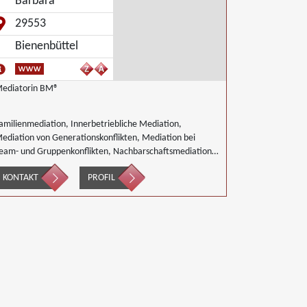
Barbara
29553
Bienenbüttel
ediatorin BM®
amilienmediation, Innerbetriebliche Mediation,
ediation von Generationskonflikten, Mediation bei
eam- und Gruppenkonflikten, Nachbarschaftsmediation,
andwirtschaft Forstwirtschaft Agrar,
KONTAKT
PROFIL
irtschaftsmediation