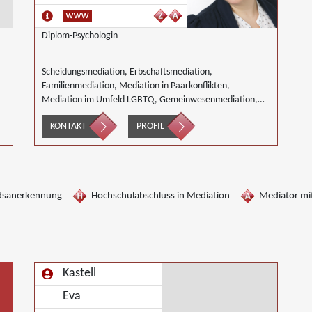
Diplom-Psychologin
Scheidungsmediation, Erbschaftsmediation,
Familienmediation, Mediation in Paarkonflikten,
Mediation im Umfeld LGBTQ, Gemeinwesenmediation,
Elder Mediation, Mediation im Gesundheitswesen,
KONTAKT
PROFIL
Mediation im Bereich Integration und Inklusion,
Innerbetriebliche Mediation, Interkulturelle Mediation,
Mediation von Generationskonflikten, Mediation im
öffentlichen Bereich, Mediation bei Team- und
Gruppenkonflikten, Mediation von
dsanerkennung
Hochschulabschluss in Mediation
Mediator mit
Unternehmensnachfolgen, Nachbarschaftsmediation,
Schulmediation, Täter/Opfer Ausgleich, Begleiteter
Umgang, Umweltmediation
Kastell
Eva