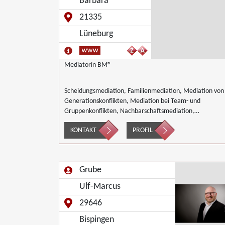
Barbara
21335
Lüneburg
Mediatorin BM®
Scheidungsmediation, Familienmediation, Mediation von
Generationskonflikten, Mediation bei Team- und
Gruppenkonflikten, Nachbarschaftsmediation,
Landwirtschaft Forstwirtschaft Agrar,
KONTAKT
PROFIL
Wirtschaftsmediation
Grube
Ulf-Marcus
29646
Bispingen