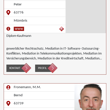
Mediation im öffentlichen Bereich, Mediation bei Team- und
Peter
Gruppenkonflikten, Mediation von Unternehmensnachfolgen,
Mediation in der Wohnungswirtschaft, Nachbarschaftsmediation,
63776
Schulmediation, Täter/Opfer Ausgleich, Begleiteter Umgang,
Mömbris
Umweltmediation, Landwirtschaft Forstwirtschaft Agrar,
Wirtschaftsmediation
Diplom-Kaufmann
gewerblicher Rechtsschutz, Mediation in IT- Software- Outsourcing-
Konflikten, Mediation in Telekommunikationsprojekten, Mediation im
Versicherungsbereich, Mediation in der Kreditwirtschaft, Mediation
bei Gesellschafterkonflikten, Mediation im öffentlichen Bereich,
Mediation bei Team- und Gruppenkonflikten, Mediation von
KONTAKT
PROFIL
Unternehmensnachfolgen, Mediation in der Wohnungswirtschaft,
Umweltmediation, Wirtschaftsmediation
Fronemann, M.M.
Bernd
63739