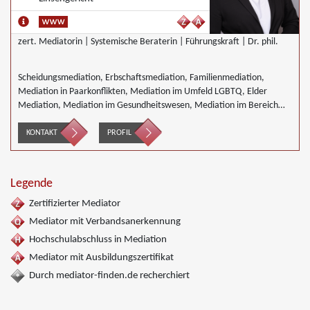
zert. Mediatorin | Systemische Beraterin | Führungskraft | Dr. phil.
Scheidungsmediation, Erbschaftsmediation, Familienmediation,
Mediation in Paarkonflikten, Mediation im Umfeld LGBTQ, Elder
Mediation, Mediation im Gesundheitswesen, Mediation im Bereich
Integration und Inklusion, Mediation im Versicherungsbereich,
Mediation von Generationskonflikten, Mediation bei
KONTAKT
PROFIL
Gesellschafterkonflikten, Mediation im öffentlichen Bereich,
Mediation bei Team- und Gruppenkonflikten,
Nachbarschaftsmediation, Schulmediation
Legende
Zertifizierter Mediator
Mediator mit Verbandsanerkennung
Hochschulabschluss in Mediation
Mediator mit Ausbildungszertifikat
Durch mediator-finden.de recherchiert