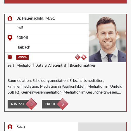
Dr. Hauenschild, M.Sc.
Ralf
63808
Haibach
zert. Mediator | Data & AI Scientist | Bioinformatiker
Baumediation, Scheidungsmediation, Erbschaftsmediation,
Familienmediation, Mediation in Paarkonflikten, Mediation im Umfeld
LGBTQ, Gemeinwesenmediation, Mediation im Gesundheitswesen,
Mediation im Bereich Integration und Inklusion, Innerbetriebliche
Mediation, Interkulturelle Mediation, gewerblicher Rechtsschutz,
KONTAKT
PROFIL
Mediation in IT- Software- Outsourcing-Konflikten, Mediation in
Telekommunikationsprojekten, Mediation im Versicherungsbereich,
Mediation in der Kreditwirtschaft, Mediation von
Rach
Generationskonflikten, Mediation bei Gesellschafterkonflikten,