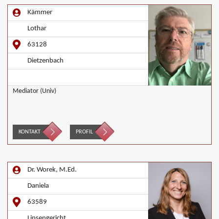
Kämmer
Lothar
63128
Dietzenbach
Mediator (Univ)
KONTAKT
PROFIL
Dr. Worek, M.Ed.
Daniela
63589
Linsengericht