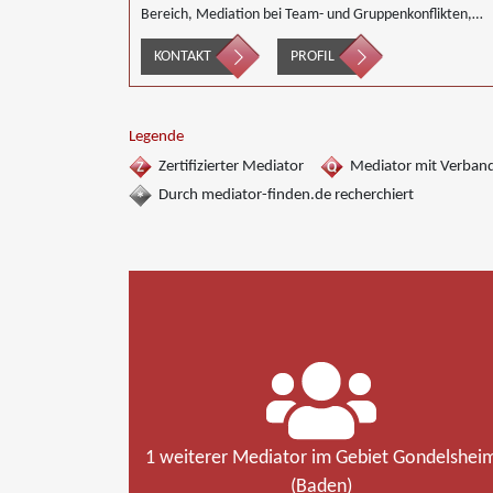
Bereich, Mediation bei Team- und Gruppenkonflikten,
Mediation von Unternehmensnachfolgen,
KONTAKT
PROFIL
Wirtschaftsmediation
Legende
Zertifizierter Mediator
Mediator mit Verban
Durch mediator-finden.de recherchiert
1 weiterer Mediator im Gebiet Gondelshei
(Baden)