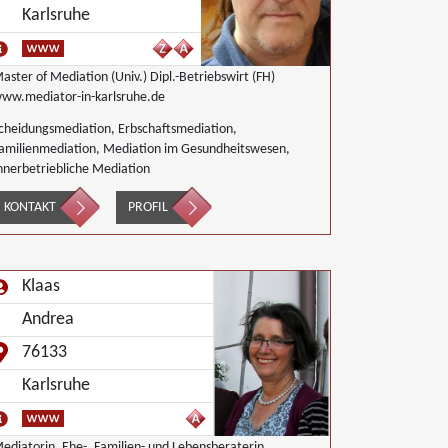
Karlsruhe
aster of Mediation (Univ.) Dipl.-Betriebswirt (FH)
ww.mediator-in-karlsruhe.de
cheidungsmediation, Erbschaftsmediation,
amilienmediation, Mediation im Gesundheitswesen,
nnerbetriebliche Mediation
KONTAKT
PROFIL
Klaas
Andrea
76133
Karlsruhe
ediatorin, Ehe-, Familien- und Lebensberaterin