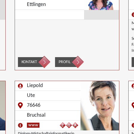
Ettlingen
M
w
S
F
I
KONTAKT
PROFIL
Liepold
Ute
76646
Bruchsal
Diplom-Wirtschaftsinformatikerin
M