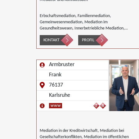
Erbschaftsmediation, Familienmediation,
Gemeinwesenmediation, Mediation im
Gesundheitswesen, Innerbetriebliche Mediation,
Mediation von Generationskonflikten, Mediation bei
KONTAKT
PROFIL
Gesellschafterkonflikten, Mediation im öffentlichen
Bereich, Mediation bei Team- und Gruppenkonflikten,
Mediation von Unternehmensnachfolgen, Mediation in
der Wohnungswirtschaft, Nachbarschaftsmediation,
Armbruster
Schulmediation, Umweltmediation, Landwirtschaft
Forstwirtschaft Agrar, Wirtschaftsmediation
Frank
76137
Karlsruhe
Mediation in der Kreditwirtschaft, Mediation bei
Gesellschafterkonflikten, Mediation im öffentlichen