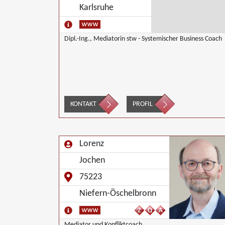
Karlsruhe
Dipl.-Ing., Mediatorin stw - Systemischer Business Coach
KONTAKT
PROFIL
Lorenz
Jochen
75223
Niefern-Öschelbronn
Mediator und Konfliktcoach