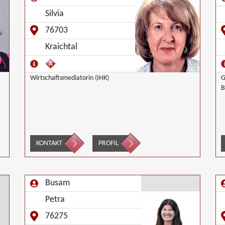
Silvia
76703
Kraichtal
Wirtschaftsmediatorin (IHK)
G
B
KONTAKT
PROFIL
Busam
Petra
76275