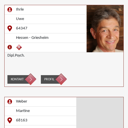
Ihrle
Uwe
64347
Hessen - Griesheim
Dipl.Psych.
KONTAKT
PROFIL
Weber
Martine
68163