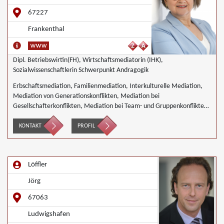
67227
Frankenthal
Dipl. Betriebswirtin(FH), Wirtschaftsmediatorin (IHK),
Sozialwissenschaftlerin Schwerpunkt Andragogik
Erbschaftsmediation, Familienmediation, Interkulturelle Mediation,
Mediation von Generationskonflikten, Mediation bei
Gesellschafterkonflikten, Mediation bei Team- und Gruppenkonflikten,
Mediation von Unternehmensnachfolgen, Schulmediation,
Wirtschaftsmediation
KONTAKT
PROFIL
Löffler
Jörg
67063
Ludwigshafen