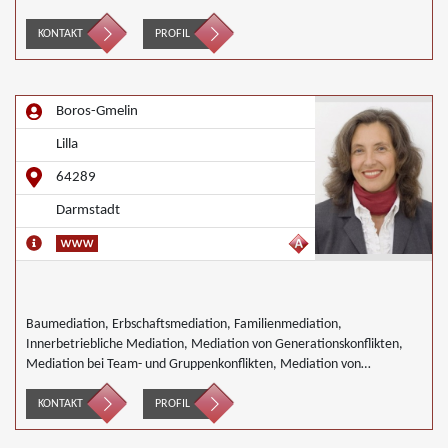
Generationskonflikten, Mediation im öffentlichen Bereich, Mediation
bei Team- und Gruppenkonflikten, Mediation von
KONTAKT
PROFIL
Unternehmensnachfolgen, Nachbarschaftsmediation, Schulmediation
Boros-Gmelin
Lilla
64289
Darmstadt
Baumediation, Erbschaftsmediation, Familienmediation,
Innerbetriebliche Mediation, Mediation von Generationskonflikten,
Mediation bei Team- und Gruppenkonflikten, Mediation von
Unternehmensnachfolgen, Nachbarschaftsmediation, Schulmediation,
Wirtschaftsmediation
KONTAKT
PROFIL