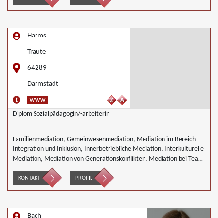
Harms
Traute
64289
Darmstadt
Diplom Sozialpädagogin/-arbeiterin
Familienmediation, Gemeinwesenmediation, Mediation im Bereich
Integration und Inklusion, Innerbetriebliche Mediation, Interkulturelle
Mediation, Mediation von Generationskonflikten, Mediation bei Team-
und Gruppenkonflikten, Nachbarschaftsmediation, Schulmediation,
Wirtschaftsmediation
KONTAKT
PROFIL
Bach