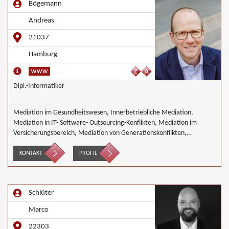
Bögemann
Andreas
21037
Hamburg
Dipl.-Informatiker
Mediation im Gesundheitswesen, Innerbetriebliche Mediation,
Mediation in IT- Software- Outsourcing-Konflikten, Mediation im
Versicherungsbereich, Mediation von Generationskonflikten,
Mediation bei Gesellschafterkonflikten, Mediation im öffentlichen
Bereich, Mediation bei Team- und Gruppenkonflikten, Mediation von
KONTAKT
PROFIL
Unternehmensnachfolgen, Wirtschaftsmediation
Schlüter
Marco
22303