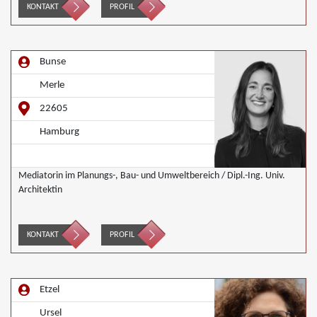
Nachbarschaftsmediation, Schulmediation
KONTAKT
PROFIL
Bunse
Merle
22605
Hamburg
Mediatorin im Planungs-, Bau- und Umweltbereich / Dipl.-Ing. Univ.
Architektin
KONTAKT
PROFIL
Etzel
Ursel