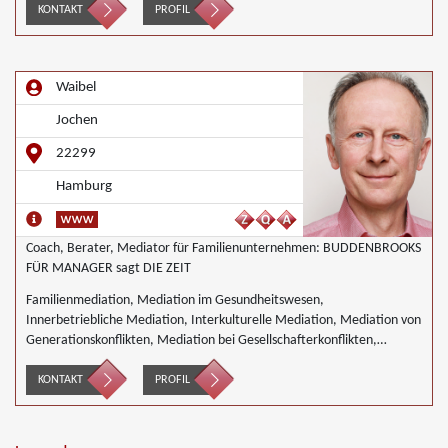
KONTAKT
PROFIL
Waibel
Jochen
22299
Hamburg
Coach, Berater, Mediator für Familienunternehmen: BUDDENBROOKS
FÜR MANAGER sagt DIE ZEIT
Familienmediation, Mediation im Gesundheitswesen,
Innerbetriebliche Mediation, Interkulturelle Mediation, Mediation von
Generationskonflikten, Mediation bei Gesellschafterkonflikten,
Mediation bei Team- und Gruppenkonflikten, Mediation von
Unternehmensnachfolgen, Landwirtschaft Forstwirtschaft Agrar,
KONTAKT
PROFIL
Wirtschaftsmediation