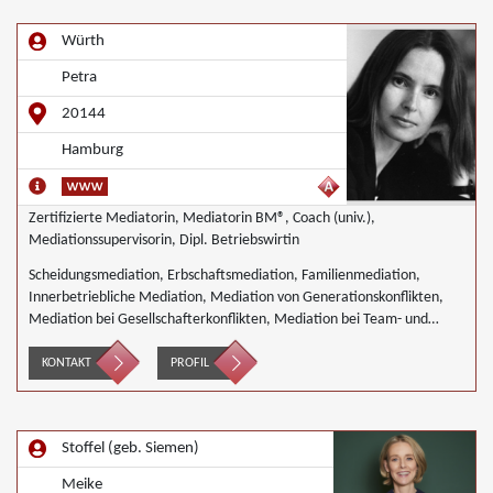
Würth
Petra
20144
Hamburg
Zertifizierte Mediatorin, Mediatorin BM®, Coach (univ.),
Mediationssupervisorin, Dipl. Betriebswirtin
Scheidungsmediation, Erbschaftsmediation, Familienmediation,
Innerbetriebliche Mediation, Mediation von Generationskonflikten,
Mediation bei Gesellschafterkonflikten, Mediation bei Team- und
Gruppenkonflikten, Mediation von Unternehmensnachfolgen,
Wirtschaftsmediation
KONTAKT
PROFIL
Stoffel (geb. Siemen)
Meike