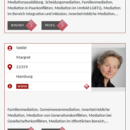
Mediationsausbildung, Scheidungsmediation, Familienmediation,
Mediation in Paarkonflikten, Mediation im Umfeld LGBTQ, Mediation
im Bereich Integration und Inklusion, Innerbetriebliche Mediation,
Interkulturelle Mediation, gewerblicher Rechtsschutz, Mediation in IT-
Software- Outsourcing-Konflikten, Mediation bei
KONTAKT
PROFIL
Gesellschafterkonflikten, Mediation im öffentlichen Bereich,
Mediation von Unternehmensnachfolgen, Schulmediation
Seidel
Margret
22359
Hamburg
Familienmediation, Gemeinwesenmediation, Innerbetriebliche
Mediation, Mediation von Generationskonflikten, Mediation bei
Gesellschafterkonflikten, Mediation im öffentlichen Bereich,
Mediation bei Team- und Gruppenkonflikten,