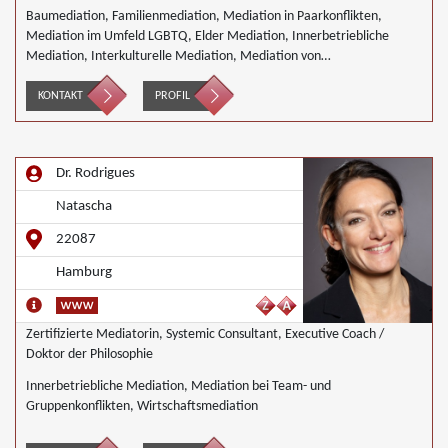
Baumediation, Familienmediation, Mediation in Paarkonflikten,
Mediation im Umfeld LGBTQ, Elder Mediation, Innerbetriebliche
Mediation, Interkulturelle Mediation, Mediation von
Generationskonflikten, Mediation bei Gesellschafterkonflikten,
Mediation im öffentlichen Bereich, Mediation bei Team- und
KONTAKT
PROFIL
Gruppenkonflikten, Mediation von Unternehmensnachfolgen,
Mediation in der Wohnungswirtschaft, Nachbarschaftsmediation,
Schulmediation, Wirtschaftsmediation
Dr. Rodrigues
Natascha
22087
Hamburg
Zertifizierte Mediatorin, Systemic Consultant, Executive Coach /
Doktor der Philosophie
Innerbetriebliche Mediation, Mediation bei Team- und
Gruppenkonflikten, Wirtschaftsmediation