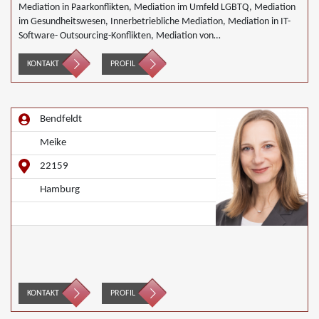
Mediation in Paarkonflikten, Mediation im Umfeld LGBTQ, Mediation
im Gesundheitswesen, Innerbetriebliche Mediation, Mediation in IT-
Software- Outsourcing-Konflikten, Mediation von
Generationskonflikten, Mediation im öffentlichen Bereich, Mediation
bei Team- und Gruppenkonflikten, Mediation von
KONTAKT
PROFIL
Unternehmensnachfolgen, Wirtschaftsmediation
Bendfeldt
Meike
22159
Hamburg
KONTAKT
PROFIL