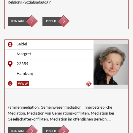
Relgions-/Sozialpädagogin
KONTAKT
PROFIL
Seidel
Margret
22359
Hamburg
Familienmediation, Gemeinwesenmediation, Innerbetriebliche
Mediation, Mediation von Generationskonflikten, Mediation bei
Gesellschafterkonflikten, Mediation im öffentlichen Bereich,
Mediation bei Team- und Gruppenkonflikten,
Nachbarschaftsmediation, Schulmediation
KONTAKT
PROFIL