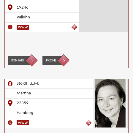
19246
Valluhn
KONTAKT
PROFIL
Stoldt, LL.M.
Martina
22359
Hamburg