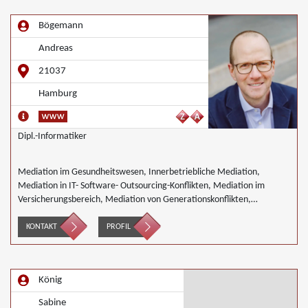
Bögemann
Andreas
21037
Hamburg
Dipl.-Informatiker
Mediation im Gesundheitswesen, Innerbetriebliche Mediation,
Mediation in IT- Software- Outsourcing-Konflikten, Mediation im
Versicherungsbereich, Mediation von Generationskonflikten,
Mediation bei Gesellschafterkonflikten, Mediation im öffentlichen
Bereich, Mediation bei Team- und Gruppenkonflikten, Mediation von
KONTAKT
PROFIL
Unternehmensnachfolgen, Wirtschaftsmediation
König
Sabine