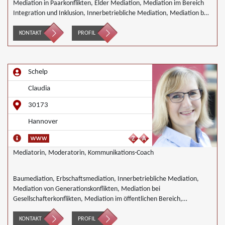
Mediation in Paarkonflikten, Elder Mediation, Mediation im Bereich
Integration und Inklusion, Innerbetriebliche Mediation, Mediation bei
Team- und Gruppenkonflikten, Schulmediation
KONTAKT
PROFIL
Schelp
Claudia
30173
Hannover
Mediatorin, Moderatorin, Kommunikations-Coach
Baumediation, Erbschaftsmediation, Innerbetriebliche Mediation,
Mediation von Generationskonflikten, Mediation bei
Gesellschafterkonflikten, Mediation im öffentlichen Bereich,
Mediation bei Team- und Gruppenkonflikten, Mediation von
Unternehmensnachfolgen, Mediation in der Wohnungswirtschaft,
KONTAKT
PROFIL