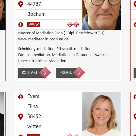
M
44787
d
Bochum
S
F
Master of Mediation (Univ.), Dipl.-Betriebswirt(FH)
www.mediator-in-bochum.de
Scheidungsmediation, Erbschaftsmediation,
Familienmediation, Mediation im Gesundheitswesen,
Innerbetriebliche Mediation
KONTAKT
PROFIL
Evers
Elina
58452
witten