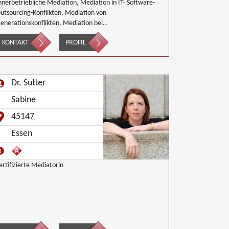
nnerbetriebliche Mediation, Mediation in IT- Software-
utsourcing-Konflikten, Mediation von
enerationskonflikten, Mediation bei
esellschafterkonflikten, Mediation bei Team- und
KONTAKT
PROFIL
ruppenkonflikten, Mediation von
nternehmensnachfolgen, Nachbarschaftsmediation,
chulmediation, Wirtschaftsmediation
Dr. Sutter
Sabine
45147
Essen
ertifizierte Mediatorin