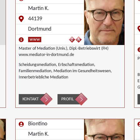
Martin K.
44139
Dortmund
Master of Mediation (Univ.), Dipl.-Betriebswirt (FH)
www.mediator-in-dortmund.de
P
Scheidungsmediation, Erbschaftsmediation,
Familienmediation, Mediation im Gesundheitswesen,
B
Innerbetriebliche Mediation
E
G
G
KONTAKT
PROFIL
I
M
K
i
Biontino
G
G
Martin K.
B