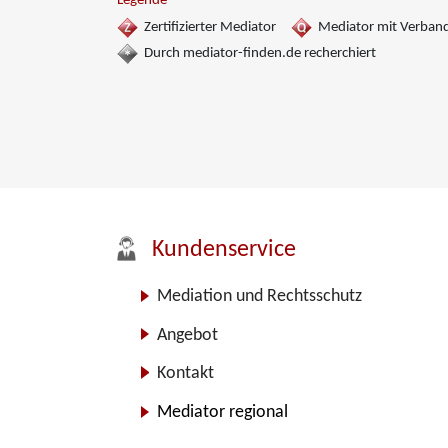
Legende
Bereich, Mediation bei Team- und Gruppenkonflikten,
Zertifizierter Mediator
Mediator mit Verban
Mediation von Unternehmensnachfolgen, Schulmediatio
Täter/Opfer Ausgleich, Umweltmediation,
Durch mediator-finden.de recherchiert
Wirtschaftsmediation
Kundenservice
Mediation und Rechtsschutz
Angebot
Kontakt
Mediator regional