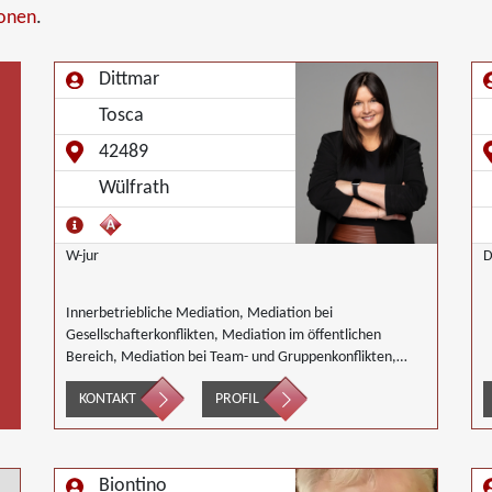
ionen
.
Dittmar
Tosca
42489
Wülfrath
W-jur
D
Innerbetriebliche Mediation, Mediation bei
Gesellschafterkonflikten, Mediation im öffentlichen
Bereich, Mediation bei Team- und Gruppenkonflikten,
Mediation von Unternehmensnachfolgen
KONTAKT
PROFIL
Biontino