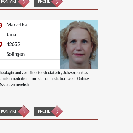
KONTAKT
PROFIL
Markefka
Jana
42655
Solingen
heologin und zertifizierte Mediatorin, Schwerpunkte:
amilienmediation, Immobilienmediation; auch Online-
ediation möglich
KONTAKT
PROFIL