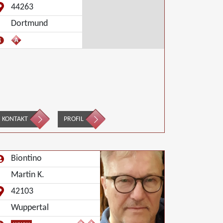
ediation von Unternehmensnachfolgen, Mediation in
44263
er Wohnungswirtschaft, Nachbarschaftsmediation,
Dortmund
chulmediation, Umweltmediation, Landwirtschaft
orstwirtschaft Agrar, Wirtschaftsmediation
KONTAKT
PROFIL
Biontino
Martin K.
42103
Wuppertal