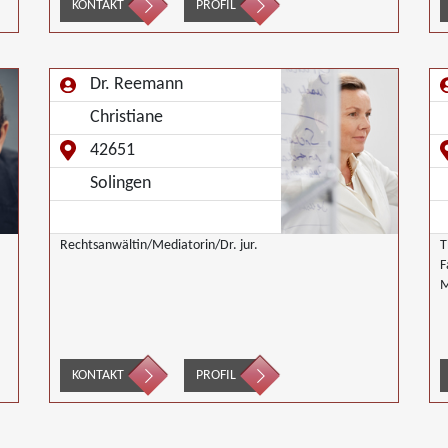
KONTAKT
PROFIL
Schulmediation
Dr. Reemann
Christiane
42651
Solingen
Rechtsanwältin/Mediatorin/Dr. jur.
T
F
M
KONTAKT
PROFIL