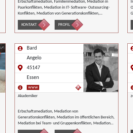
Erbschaftsmediation, Familienmediation, Mediation in
I
Paarkonflikten, Mediation in IT- Software- Outsourcing-
O
Konflikten, Mediation von Generationskonflikten,
G
Mediation bei Gesellschafterkonflikten, Mediation bei
G
KONTAKT
PROFIL
Team- und Gruppenkonflikten, Mediation von
G
Unternehmensnachfolgen, Nachbarschaftsmediation,
U
Wirtschaftsmediation
S
Bard
Angelo
45147
Essen
Akademiker
z
Erbschaftsmediation, Mediation von
Generationskonflikten, Mediation im öffentlichen Bereich,
Mediation bei Team- und Gruppenkonflikten, Mediation
von Unternehmensnachfolgen, Nachbarschaftsmediation,