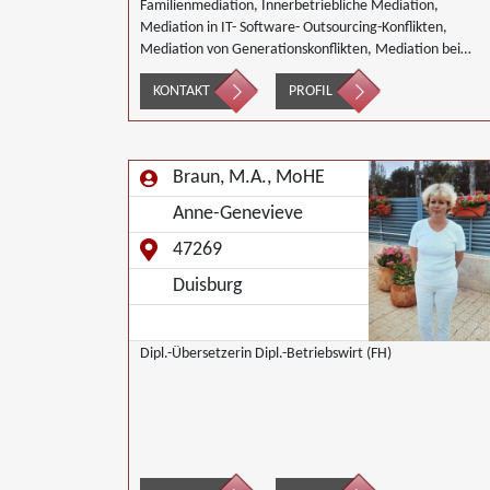
Familienmediation, Innerbetriebliche Mediation,
Mediation in IT- Software- Outsourcing-Konflikten,
Mediation von Generationskonflikten, Mediation bei
Gesellschafterkonflikten, Mediation bei Team- und
KONTAKT
PROFIL
Gruppenkonflikten, Mediation von
Unternehmensnachfolgen, Nachbarschaftsmediation,
Wirtschaftsmediation
Braun, M.A., MoHE
Anne-Genevieve
47269
Duisburg
Dipl.-Übersetzerin Dipl.-Betriebswirt (FH)