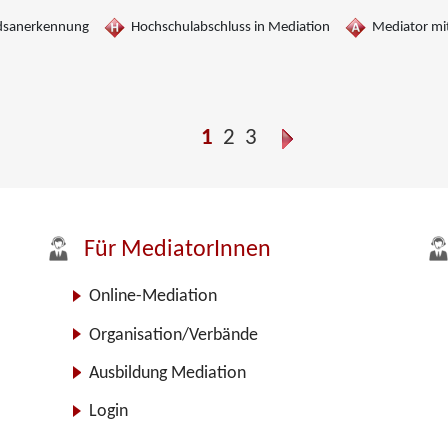
dsanerkennung
Hochschulabschluss in Mediation
Mediator mit
n,
1
2
3
Für MediatorInnen
Online-Mediation
Organisation/Verbände
Ausbildung Mediation
Login