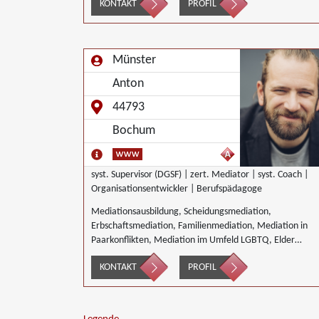
KONTAKT
PROFIL
Münster
Anton
44793
Bochum
syst. Supervisor (DGSF) | zert. Mediator | syst. Coach |
Organisationsentwickler | Berufspädagoge
Mediationsausbildung, Scheidungsmediation,
Erbschaftsmediation, Familienmediation, Mediation in
Paarkonflikten, Mediation im Umfeld LGBTQ, Elder
Mediation, Mediation im Gesundheitswesen, Mediation
KONTAKT
PROFIL
im Bereich Integration und Inklusion, Innerbetriebliche
Mediation, Interkulturelle Mediation, Mediation von
Generationskonflikten, Mediation bei
Gesellschafterkonflikten, Mediation im öffentlichen