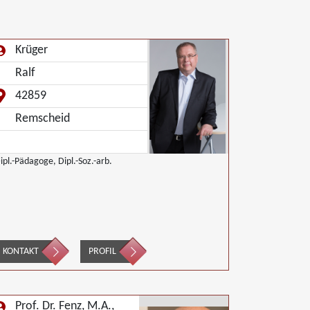
Krüger
Ralf
42859
Remscheid
ipl.-Pädagoge, Dipl.-Soz.-arb.
KONTAKT
PROFIL
Prof. Dr. Fenz, M.A.,