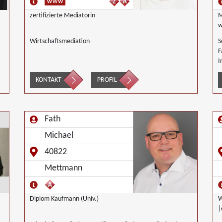
zertifizierte Mediatorin
M
w
Wirtschaftsmediation
S
F
I
KONTAKT
PROFIL
Fath
Michael
40822
Mettmann
Diplom Kaufmann (Univ.)
W
|