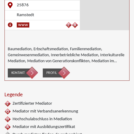
25876
Ramstedt
Baumediation, Erbschaftsmediation, Familienmediation,
Gemeinwesenmediation, Innerbetriebliche Mediation, Interkulturelle
Mediation, Mediation von Generationskonflikten, Mediation im
öffentlichen Bereich, Mediation bei Team- und Gruppenkonflikten,
Mediation von Unternehmensnachfolgen, Nachbarschaftsmediation,
KONTAKT
PROFIL
Landwirtschaft Forstwirtschaft Agrar
Legende
Zertifizierter Mediator
Mediator mit Verbandsanerkennung
Hochschulabschluss in Mediation
Mediator mit Ausbildungszertifikat