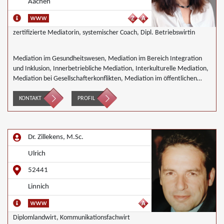
Aachen
zertifizierte Mediatorin, systemischer Coach, Dipl. Betriebswirtin
Mediation im Gesundheitswesen, Mediation im Bereich Integration
und Inklusion, Innerbetriebliche Mediation, Interkulturelle Mediation,
Mediation bei Gesellschafterkonflikten, Mediation im öffentlichen
Bereich, Mediation bei Team- und Gruppenkonflikten, Mediation von
Unternehmensnachfolgen, Wirtschaftsmediation
KONTAKT
PROFIL
Dr. Zillekens, M.Sc.
Ulrich
52441
Linnich
Diplomlandwirt, Kommunikationsfachwirt