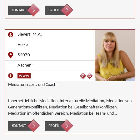
KONTAKT
PROFIL
Sievert, M.A.
Heike
52070
Aachen
Mediatorin cert. und Coach
Innerbetriebliche Mediation, Interkulturelle Mediation, Mediation von
Generationskonflikten, Mediation bei Gesellschafterkonflikten,
Mediation im öffentlichen Bereich, Mediation bei Team- und
Gruppenkonflikten, Mediation von Unternehmensnachfolgen,
Wirtschaftsmediation
KONTAKT
PROFIL