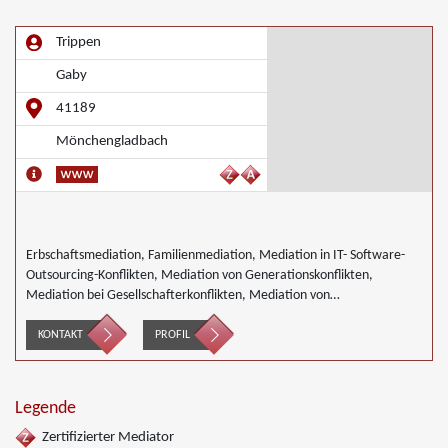
Trippen
Gaby
41189
Mönchengladbach
Erbschaftsmediation, Familienmediation, Mediation in IT- Software-
Outsourcing-Konflikten, Mediation von Generationskonflikten,
Mediation bei Gesellschafterkonflikten, Mediation von
Unternehmensnachfolgen, Mediation in der Wohnungswirtschaft,
Nachbarschaftsmediation, Wirtschaftsmediation
KONTAKT
PROFIL
Legende
Zertifizierter Mediator