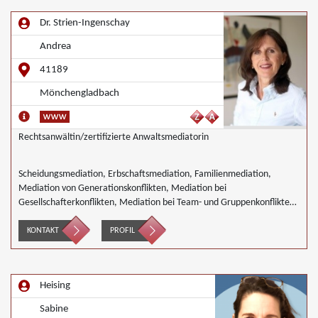
Dr. Strien-Ingenschay
Andrea
41189
Mönchengladbach
Rechtsanwältin/zertifizierte Anwaltsmediatorin
Scheidungsmediation, Erbschaftsmediation, Familienmediation,
Mediation von Generationskonflikten, Mediation bei
Gesellschafterkonflikten, Mediation bei Team- und Gruppenkonflikten,
Mediation von Unternehmensnachfolgen, Nachbarschaftsmediation,
Wirtschaftsmediation
KONTAKT
PROFIL
Heising
Sabine