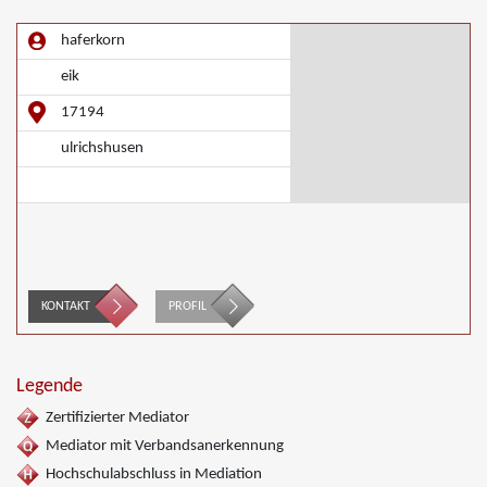
haferkorn
eik
17194
ulrichshusen
KONTAKT
PROFIL
Legende
Zertifizierter Mediator
Mediator mit Verbandsanerkennung
Hochschulabschluss in Mediation