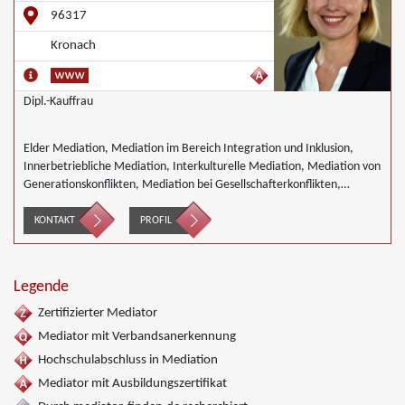
96317
Kronach
Dipl.-Kauffrau
Elder Mediation, Mediation im Bereich Integration und Inklusion,
Innerbetriebliche Mediation, Interkulturelle Mediation, Mediation von
Generationskonflikten, Mediation bei Gesellschafterkonflikten,
Mediation bei Team- und Gruppenkonflikten, Mediation von
Unternehmensnachfolgen, Wirtschaftsmediation
KONTAKT
PROFIL
Legende
Zertifizierter Mediator
Mediator mit Verbandsanerkennung
Hochschulabschluss in Mediation
Mediator mit Ausbildungszertifikat