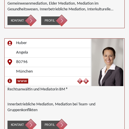
Gemeinwesenmediation, Elder Mediation, Mediation im
Gesundheitswesen, Innerbetriebliche Mediation, Interkulturelle
Mediation, gewerblicher Rechtsschutz, Mediation in IT- Software-
Outsourcing-Konflikten, Mediation in Telekommunikationsprojekten,
KONTAKT
PROFIL
Mediation im Versicherungsbereich, Mediation in der Kreditwirtschaft,
Mediation von Generationskonflikten, Mediation bei
Gesellschafterkonflikten, Mediation im öffentlichen Bereich,
Huber
Mediation von Unternehmensnachfolgen, Mediation in der
Wohnungswirtschaft, Nachbarschaftsmediation, Schulmediation,
Angela
Umweltmediation, Landwirtschaft Forstwirtschaft Agrar,
Wirtschaftsmediation
80796
München
Rechtsanwältin und Mediatorin BM ®
Innerbetriebliche Mediation, Mediation bei Team- und
Gruppenkonflikten
KONTAKT
PROFIL