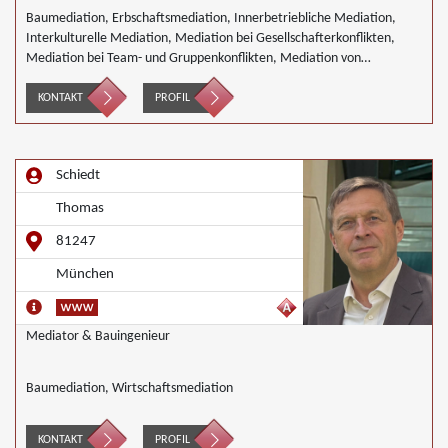
Baumediation, Erbschaftsmediation, Innerbetriebliche Mediation,
Interkulturelle Mediation, Mediation bei Gesellschafterkonflikten,
Mediation bei Team- und Gruppenkonflikten, Mediation von
Unternehmensnachfolgen, Mediation in der Wohnungswirtschaft,
Nachbarschaftsmediation, Wirtschaftsmediation
KONTAKT
PROFIL
Schiedt
Thomas
81247
München
Mediator & Bauingenieur
Baumediation, Wirtschaftsmediation
KONTAKT
PROFIL