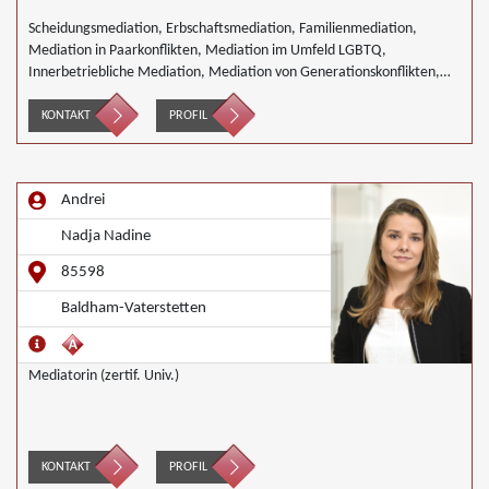
Scheidungsmediation, Erbschaftsmediation, Familienmediation,
Mediation in Paarkonflikten, Mediation im Umfeld LGBTQ,
Innerbetriebliche Mediation, Mediation von Generationskonflikten,
Mediation bei Team- und Gruppenkonflikten, Mediation von
Unternehmensnachfolgen, Nachbarschaftsmediation, Schulmediation
KONTAKT
PROFIL
Andrei
Nadja Nadine
85598
Baldham-Vaterstetten
Mediatorin (zertif. Univ.)
KONTAKT
PROFIL