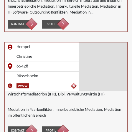
Erbschaftsmediation, Mediation im Bereich Integration und Inklusion,
Innerbetriebliche Mediation, Interkulturelle Mediation, Mediation in
IT- Software- Outsourcing-Konflikten, Mediation in
Telekommunikationsprojekten, Mediation von Generationskonflikten,
Mediation bei Gesellschafterkonflikten, Mediation im öffentlichen
KONTAKT
PROFIL
Bereich, Mediation bei Team- und Gruppenkonflikten, Mediation von
Unternehmensnachfolgen, Nachbarschaftsmediation, Schulmediation
Hempel
Christine
65428
Rüsselsheim
Wirtschaftsmediatorion (IHK), Dipl. Verwaltungswirtin (FH)
Mediation in Paarkonflikten, Innerbetriebliche Mediation, Mediation
im öffentlichen Bereich
KONTAKT
PROFIL