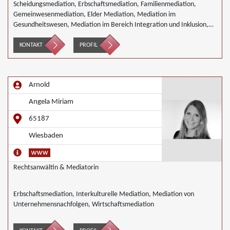
Scheidungsmediation, Erbschaftsmediation, Familienmediation,
Gemeinwesenmediation, Elder Mediation, Mediation im
Gesundheitswesen, Mediation im Bereich Integration und Inklusion,
Innerbetriebliche Mediation, Interkulturelle Mediation, gewerblicher
Rechtsschutz, Mediation im Versicherungsbereich, Mediation in der
KONTAKT
PROFIL
Kreditwirtschaft, Mediation von Generationskonflikten, Mediation bei
Gesellschafterkonflikten, Mediation im öffentlichen Bereich,
Mediation bei Team- und Gruppenkonflikten, Mediation von
Arnold
Unternehmensnachfolgen, Mediation in der Wohnungswirtschaft,
Nachbarschaftsmediation, Schulmediation, Wirtschaftsmediation
Angela Miriam
65187
Wiesbaden
Rechtsanwältin & Mediatorin
Erbschaftsmediation, Interkulturelle Mediation, Mediation von
Unternehmensnachfolgen, Wirtschaftsmediation