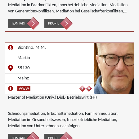
Mediation in Paarkonflikten, Innerbetriebliche Mediation, Mediation
von Generationskonflikten, Mediation bei Gesellschafterkonflikten,
Mediation im öffentlichen Bereich, Mediation bei Team- und
Gruppenkonflikten, Mediation von Unternehmensnachfolgen,
KONTAKT
PROFIL
Nachbarschaftsmediation, Wirtschaftsmediation
Biontino, M.M.
Martin
55130
Mainz
Master of Mediation (Univ.) Dipl.- Betriebswirt (FH)
Scheidungsmediation, Erbschaftsmediation, Familienmediation,
Mediation im Gesundheitswesen, Innerbetriebliche Mediation,
Mediation von Unternehmensnachfolgen
KONTAKT
PROFIL