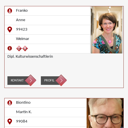
Franko
Anne
99423
Weimar
Dipl. Kulturwissenschaftlerin
KONTAKT
PROFIL
Biontino
Martin K.
99084