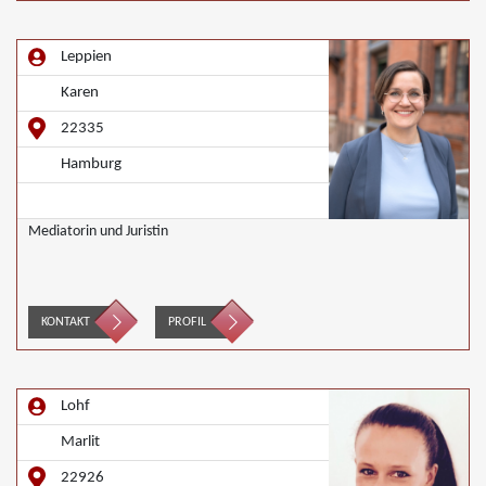
Leppien
Karen
22335
Hamburg
Mediatorin und Juristin
KONTAKT
PROFIL
Lohf
Marlit
22926