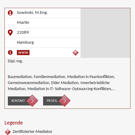
Sowinski, M.Eng.
Martin
22089
Hamburg
Dipl.-Ing.
Baumediation, Familienmediation, Mediation in Paarkonflikten,
Gemeinwesenmediation, Elder Mediation, Innerbetriebliche
Mediation, Mediation in IT- Software- Outsourcing-Konflikten,
Mediation in Telekommunikationsprojekten, Mediation im
Versicherungsbereich, Mediation von Generationskonflikten,
KONTAKT
PROFIL
Mediation bei Gesellschafterkonflikten, Mediation im öffentlichen
Bereich, Mediation bei Team- und Gruppenkonflikten, Mediation von
Unternehmensnachfolgen, Mediation in der Wohnungswirtschaft,
Legende
Nachbarschaftsmediation, Begleiteter Umgang, Umweltmediation,
Landwirtschaft Forstwirtschaft Agrar, Wirtschaftsmediation
Zertifizierter Mediator