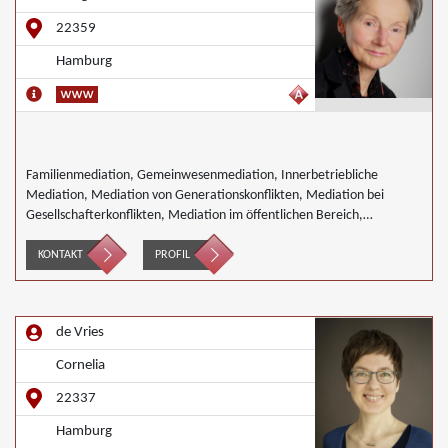
22359
Hamburg
Familienmediation, Gemeinwesenmediation, Innerbetriebliche
Mediation, Mediation von Generationskonflikten, Mediation bei
Gesellschafterkonflikten, Mediation im öffentlichen Bereich,
Mediation bei Team- und Gruppenkonflikten,
Nachbarschaftsmediation, Schulmediation
KONTAKT
PROFIL
de Vries
Cornelia
22337
Hamburg