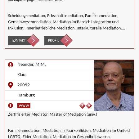
Scheidungsmediation, Erbschaftsmediation, Familienmediation,
Gemeinwesenmediation, Mediation im Bereich Integration und
Inklusion, Innerbetriebliche Mediation, Interkulturelle Mediation,
Mediation in IT- Software- Outsourcing-Konflikten, Mediation von
Generationskonflikten, Mediation bei Gesellschafterkonflikten,
KONTAKT
PROFIL
Mediation im öffentlichen Bereich, Mediation bei Team- und
Gruppenkonflikten, Mediation von Unternehmensnachfolgen,
Nachbarschaftsmediation, Schulmediation, Täter/Opfer Ausgleich,
Neander, M.M.
Wirtschaftsmediation
Klaus
20099
Hamburg
Zertifizierter Mediator, Master of Mediation (univ.)
Familienmediation, Mediation in Paarkonflikten, Mediation im Umfeld
LGBTQ, Elder Mediation, Mediation im Gesundheitswesen,