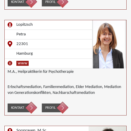
Wirtschaftsmediation
KONTAKT
PROFIL
Lopitzsch
Petra
22301
Hamburg
M.A., Heilpraktikerin für Psychotherapie
Erbschaftsmediation, Familienmediation, Elder Mediation, Mediation
von Generationskonflikten, Nachbarschaftsmediation
KONTAKT
PROFIL
Sooprayen, M.Sc.