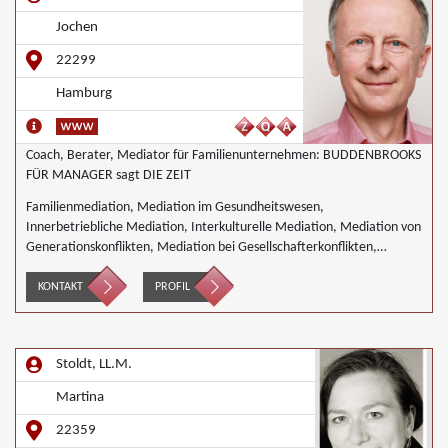
Jochen
22299
Hamburg
Coach, Berater, Mediator für Familienunternehmen: BUDDENBROOKS
FÜR MANAGER sagt DIE ZEIT
Familienmediation, Mediation im Gesundheitswesen,
Innerbetriebliche Mediation, Interkulturelle Mediation, Mediation von
Generationskonflikten, Mediation bei Gesellschafterkonflikten,
Mediation bei Team- und Gruppenkonflikten, Mediation von
Unternehmensnachfolgen, Landwirtschaft Forstwirtschaft Agrar,
KONTAKT
PROFIL
Wirtschaftsmediation
Stoldt, LL.M.
Martina
22359