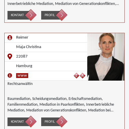
Innerbetriebliche Mediation, Mediation von Generationskonflikten,
Mediation bei Team- und Gruppenkonflikten
KONTAKT
PROFIL
Reimer
Maja Christina
22087
Hamburg
Rechtsanwältin
Baumediation, Scheidungsmediation, Erbschaftsmediation,
Familienmediation, Mediation in Paarkonflikten, Innerbetriebliche
Mediation, Mediation von Generationskonflikten, Mediation bei
Gesellschafterkonflikten, Mediation von Unternehmensnachfolgen,
Täter/Opfer Ausgleich, Begleiteter Umgang, Wirtschaftsmediation
KONTAKT
PROFIL